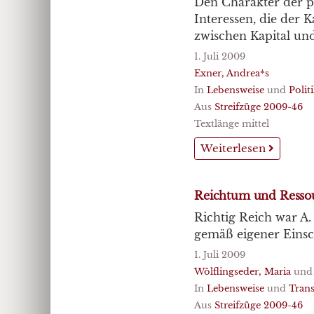
Den Charakter der po
Interessen, die der K
zwischen Kapital und
1. Juli 2009
Exner, Andrea*s
In
Lebensweise
und
Polit
Aus
Streifzüge 2009-46
Textlänge mittel
Weiterlesen
Reichtum und Resso
Richtig Reich war A.
gemäß eigener Einsc
1. Juli 2009
Wölflingseder, Maria
un
In
Lebensweise
und
Tran
Aus
Streifzüge 2009-46