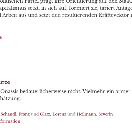
litischen Partei prägt ihre Orientierung auf den Staat
apitalismus setzt, in sich auf, formiert sie, tariert Ant
 Arbeit aus und setzt den resultierenden Kräftevektor 
ik
urce
 Onassis bedauerlicherweise nicht. Vielmehr ein armer
hätzung.
d
Schandl, Franz
und
Glatz, Lorenz
und
Heilmann, Severin
sformation