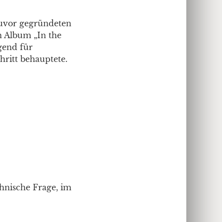
 zuvor gegründeten
n Album „In the
gend für
hritt behauptete.
chnische Frage, im