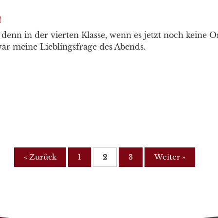
!
denn in der vierten Klasse, wenn es jetzt noch keine
 war meine Lieblingsfrage des Abends.
« Zurück
1
2
3
Weiter »