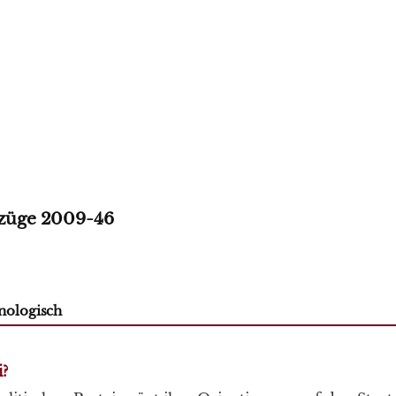
fzüge 2009-46
nologisch
i?