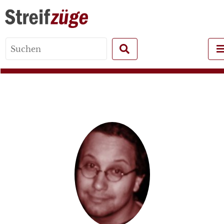
Search
for: