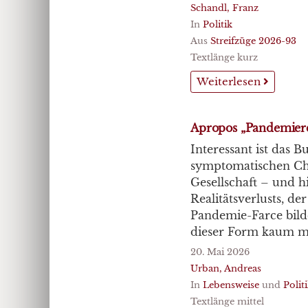
Schandl, Franz
In
Politik
Aus
Streifzüge 2026-93
Textlänge kurz
Weiterlesen
Apropos „Pandemiere
Interessant ist das 
symptomatischen Char
Gesellschaft – und h
Realitätsverlusts, de
Pandemie-Farce bild
dieser Form kaum m
20. Mai 2026
Urban, Andreas
In
Lebensweise
und
Polit
Textlänge mittel