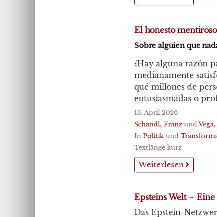
El honesto mentiroso
Sobre alguien que nada
¿Hay alguna razón p
medianamente satisfe
qué millones de pers
entusiasmadas o pro
13. April 2026
Schandl, Franz
und
Vega,
In
Politik
und
Transforma
Textlänge kurz
Weiterlesen
Epsteins Welt – Eine
Das Epstein-Netzwer