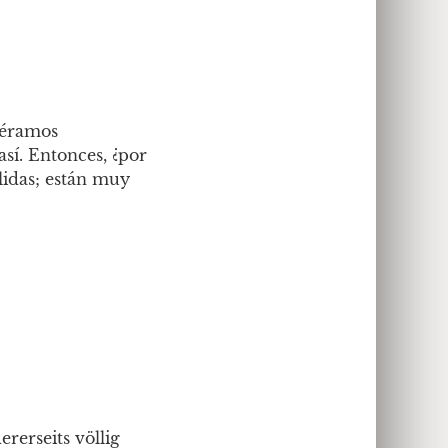
iéramos
sí. Entonces, ¿por
lidas; están muy
erseits völlig