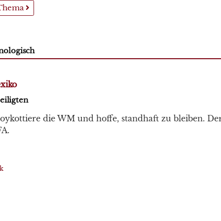
 Thema
nologisch
xiko
eiligten
oykottiere die WM und hoffe, standhaft zu bleiben. D
FA.
ik