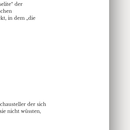
elite“ der
schen
t, in dem „die
schausteller der sich
ie nicht wüssten,