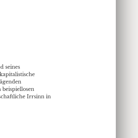
d seines
apitalistische
prägenden
 beispiellosen
haftliche Irrsinn in