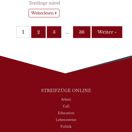
Textlänge mittel
Weiterlesen
1
2
3
…
36
Weiter »
STREIFZÜGE ONLINE
Arbeit
Call
Education
Lebensweise
Politik