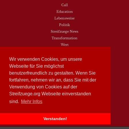
Call
Education
Lebensweise
Politik
Streifzuege News
Transformation
Wert
Wir verwenden Cookies, um unsere
Webseite für Sie möglichst
Streifzüge
Nr. 93 - Frühling 2026
benutzerfreundlich zu gestalten. Wenn Sie
Streifzüge
Nr. 94 - Herbst 2026
fortfahren, nehmen wir an, dass Sie mit der
Verwendung von Cookies auf der
NEUESTE BEITRÄGE
Streifzuege.org Webseite einverstanden
Vielfalt heißt zwischen den Welten übersetzen
sind.
Mehr Infos
Dasein als Fortsein
Das Elend der Soziologie
Verstanden!
Hymne. Kanon. Ohrwurm