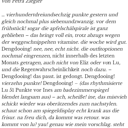
von Petra Ziegler
… vierhundertdreiundsechzig punkte gestern und
gleich nochmal plus siebenundzwanzig. vor dem
frühstück! sogar die apfelschälspirale ist ganz
geblieben – das bringt voll ein, trotz abzugs wegen
der weggeschnippelten vitamine. die woche wird gut.
Dengdooing!
nee, nee, echt nicht. die outfitoptionen
nochmal eingrenzen,
nicht innerhalb des letzten
Monats
getragen, auch nicht von
Eliz
oder vo
n Lu
,
und die
Regenwahrscheinlichkeit
noch dazu. –
Dengdooing! das passt. ist gedongt. Dengdooing!
vierzehn punkte!
Dengdooing! –
(das rhythmisierte
Lu 51 Punkte vor Ines
am badezimmerspiegel
blendet langsam aus) – ach, scheiße! ine, das mistvieh
schickt wieder was oberätzendes zum nachstylen.
schaut schon am spiegeldisplay echt krank aus die
frisur. na freu dich, da kommt was retour. was
kommt von lu? yau! genau wie mein vorschlag. steht