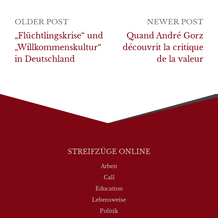
Post
OLDER POST
NEWER POST
navigation
„Flüchtlingskrise“ und
Quand André Gorz
„Willkommenskultur“
découvrit la critique
in Deutschland
de la valeur
STREIFZÜGE ONLINE
Arbeit
Call
Education
Lebensweise
Politik