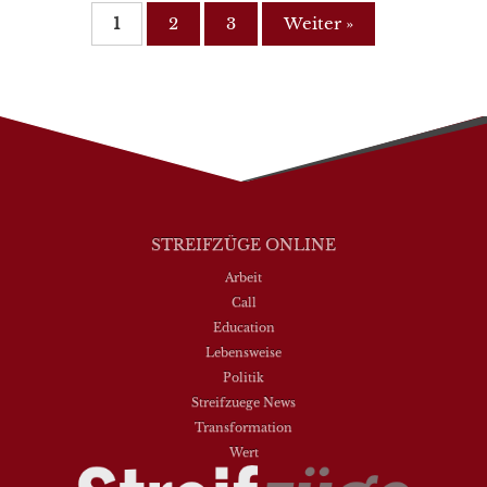
1
2
3
Weiter »
STREIFZÜGE ONLINE
Arbeit
Call
Education
Lebensweise
Politik
Streifzuege News
Transformation
Wert