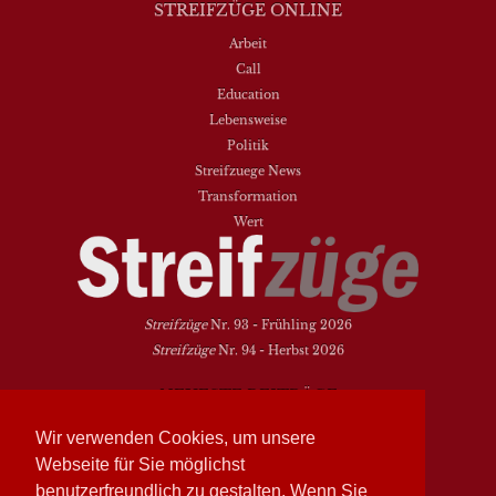
STREIFZÜGE ONLINE
Arbeit
Call
Education
Lebensweise
Politik
Streifzuege News
Transformation
Wert
Streifzüge
Nr. 93 - Frühling 2026
Streifzüge
Nr. 94 - Herbst 2026
NEUESTE BEITRÄGE
Vielfalt heißt zwischen den Welten übersetzen
Wir verwenden Cookies, um unsere
Dasein als Fortsein
Webseite für Sie möglichst
Das Elend der Soziologie
benutzerfreundlich zu gestalten. Wenn Sie