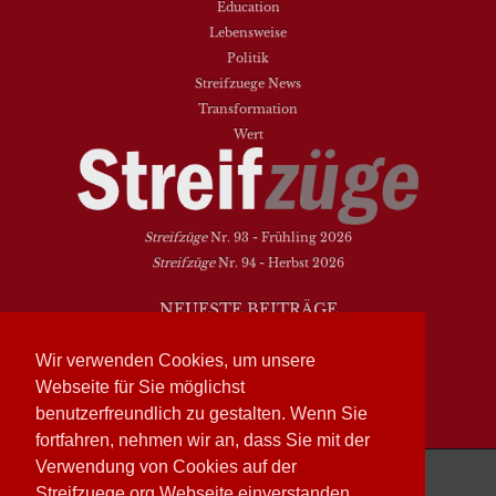
Education
Lebensweise
Politik
Streifzuege News
Transformation
Wert
Streifzüge
Nr. 93 - Frühling 2026
Streifzüge
Nr. 94 - Herbst 2026
NEUESTE BEITRÄGE
Vielfalt heißt zwischen den Welten übersetzen
Wir verwenden Cookies, um unsere
Dasein als Fortsein
Webseite für Sie möglichst
Das Elend der Soziologie
benutzerfreundlich zu gestalten. Wenn Sie
Hymne. Kanon. Ohrwurm
fortfahren, nehmen wir an, dass Sie mit der
Verwendung von Cookies auf der
Streifzüge läuft mit
WordPress
Streifzuege.org Webseite einverstanden