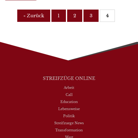
« Zurück
1
2
3
4
STREIFZÜGE ONLINE
Arbeit
Call
Education
Lebensweise
Politik
Streifzuege News
Transformation
Wert