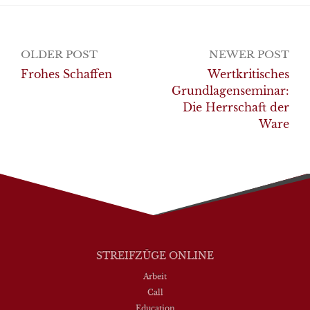
Post
OLDER POST
NEWER POST
navigation
Frohes Schaffen
Wertkritisches
Grundlagenseminar:
Die Herrschaft der
Ware
STREIFZÜGE ONLINE
Arbeit
Call
Education