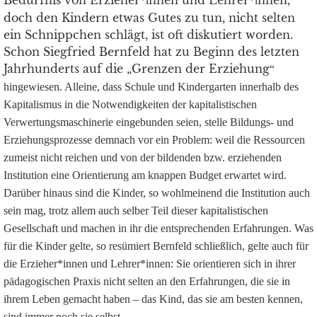
Bedürfnis von Erzieher
nnen und Lehrer
nnen,
*i
*i
doch den Kindern etwas Gutes zu tun, nicht selten
ein Schnippchen schlägt, ist oft diskutiert worden.
Schon Siegfried Bernfeld hat zu Beginn des letzten
Jahrhunderts auf die „Grenzen der Erziehung
“
hingewiesen. Alleine, dass Schule und Kindergarten innerhalb des
Kapitalismus in die Notwendigkeiten der kapitalistischen
Verwertungsmaschinerie eingebunden seien, stelle Bildungs- und
Erziehungsprozesse demnach vor ein Problem: weil die Ressourcen
zumeist nicht reichen und von der bildenden bzw. erziehenden
Institution eine Orientierung am knappen Budget erwartet wird.
Darüber hinaus sind die Kinder, so wohlmeinend die Institution auch
sein mag, trotz allem auch selber Teil dieser kapitalistischen
Gesellschaft und machen in ihr die entsprechenden Erfahrungen. Was
für die Kinder gelte, so resümiert Bernfeld schließlich, gelte auch für
die Erzieher
*
innen und Lehrer
*
innen: Sie orientieren sich in ihrer
pädagogischen Praxis nicht selten an den Erfahrungen, die sie in
ihrem Leben gemacht haben – das Kind, das sie am besten kennen,
sind immer noch sie selbst.