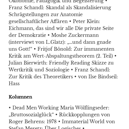
Ökonomie, Pädagogik und Begeisterung •
Franz Schandl: Skandal als Skandalisierung
Schrägstellungen zur Anatomie
gesellschaftlicher Affären • Peter Klein:
Eichmann, das sind wir alle Die private Seite
der Demokratie • Moshe Zuckermann
(interviewt von L.Glatz): „…und dann gnade
uns Gott!“ • Fritjof Bönold: Zur immanenten
Kritik am Wert-Abspaltungstheorem (2. Teil) •
Julian Bierwirth: Friendly Reading Skizze zu
Wertkritik und Soziologie • Franz Schandl:
Zur Kritik des Theoretikers • von Ilse Bindseil:
Hass
Kolumnen
• Dead Men Working Maria Wölflingseder:
„Bruttosozialglück“ • Rückkopplungen von
Roger Behrens: 1978 • Immaterial World von
Stefan Meretz: Über Logisches •