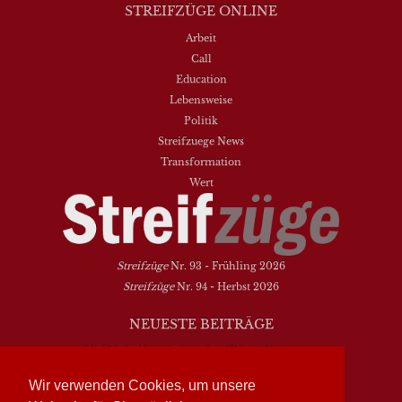
STREIFZÜGE ONLINE
Arbeit
Call
Education
Lebensweise
Politik
Streifzuege News
Transformation
Wert
Streifzüge
Nr. 93 - Frühling 2026
Streifzüge
Nr. 94 - Herbst 2026
NEUESTE BEITRÄGE
Vielfalt heißt zwischen den Welten übersetzen
Dasein als Fortsein
Wir verwenden Cookies, um unsere
Das Elend der Soziologie