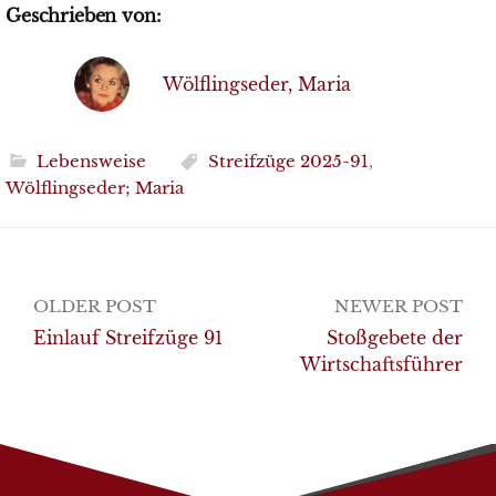
Geschrieben von:
Wölflingseder, Maria
Lebensweise
Streifzüge 2025-91
,
Wölflingseder; Maria
Post
OLDER POST
NEWER POST
navigation
Einlauf Streifzüge 91
Stoßgebete der
Wirtschaftsführer