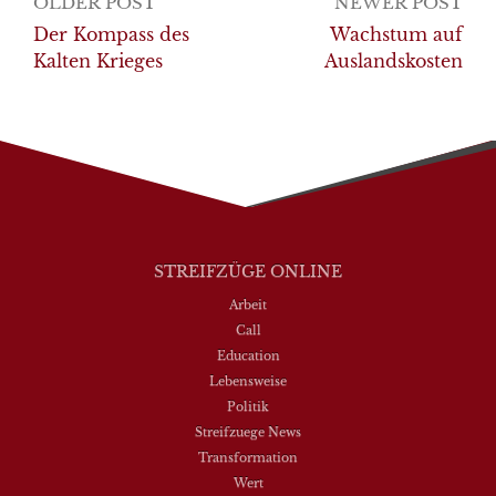
Post
OLDER POST
NEWER POST
navigation
Der Kompass des
Wachstum auf
Kalten Krieges
Auslandskosten
STREIFZÜGE ONLINE
Arbeit
Call
Education
Lebensweise
Politik
Streifzuege News
Transformation
Wert