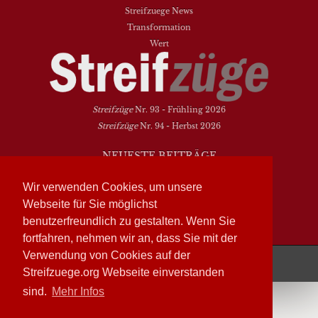
Streifzuege News
Transformation
Wert
Streifzüge
Nr. 93 - Frühling 2026
Streifzüge
Nr. 94 - Herbst 2026
NEUESTE BEITRÄGE
Vielfalt heißt zwischen den Welten übersetzen
Wir verwenden Cookies, um unsere
Dasein als Fortsein
Webseite für Sie möglichst
Das Elend der Soziologie
benutzerfreundlich zu gestalten. Wenn Sie
Hymne. Kanon. Ohrwurm
fortfahren, nehmen wir an, dass Sie mit der
Verwendung von Cookies auf der
Streifzüge läuft mit
WordPress
Streifzuege.org Webseite einverstanden
sind.
Mehr Infos