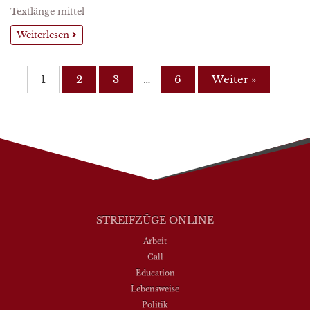
Textlänge mittel
Weiterlesen
1
2
3
…
6
Weiter »
STREIFZÜGE ONLINE
Arbeit
Call
Education
Lebensweise
Politik