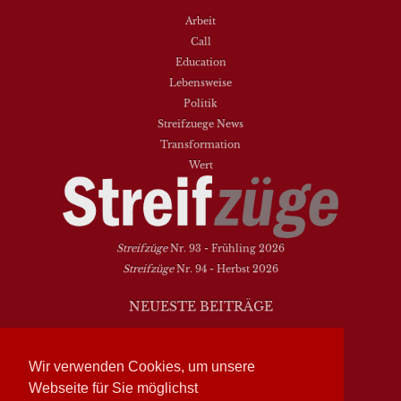
Arbeit
Call
Education
Lebensweise
Politik
Streifzuege News
Transformation
Wert
Streifzüge
Nr. 93 - Frühling 2026
Streifzüge
Nr. 94 - Herbst 2026
NEUESTE BEITRÄGE
Vielfalt heißt zwischen den Welten übersetzen
Dasein als Fortsein
Wir verwenden Cookies, um unsere
Das Elend der Soziologie
Webseite für Sie möglichst
Hymne. Kanon. Ohrwurm