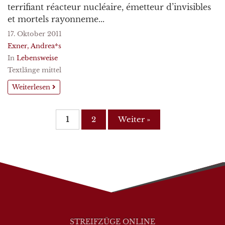
terrifiant réacteur nucléaire, émetteur d’invisibles
et mortels rayonneme...
17. Oktober 2011
Exner, Andrea*s
In
Lebensweise
Textlänge mittel
Weiterlesen
1
2
Weiter »
STREIFZÜGE ONLINE