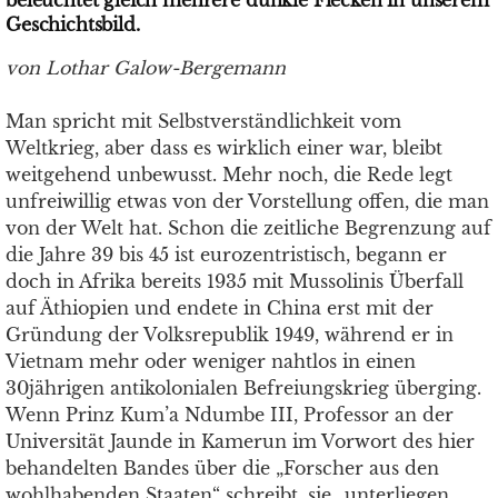
beleuchtet gleich mehrere dunkle Flecken in unserem
Geschichtsbild.
von Lothar Galow-Bergemann
Man spricht mit Selbstverständlichkeit vom
Weltkrieg, aber dass es wirklich einer war, bleibt
weitgehend unbewusst. Mehr noch, die Rede legt
unfreiwillig etwas von der Vorstellung offen, die man
von der Welt hat. Schon die zeitliche Begrenzung auf
die Jahre 39 bis 45 ist eurozentristisch, begann er
doch in Afrika bereits 1935 mit Mussolinis Überfall
auf Äthiopien und endete in China erst mit der
Gründung der Volksrepublik 1949, während er in
Vietnam mehr oder weniger nahtlos in einen
30jährigen antikolonialen Befreiungskrieg überging.
Wenn Prinz Kum’a Ndumbe III, Professor an der
Universität Jaunde in Kamerun im Vorwort des hier
behandelten Bandes über die „Forscher aus den
wohlhabenden Staaten“ schreibt, sie „unterliegen