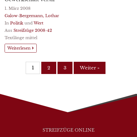
1. März 2008
Galow-Bergemann, Lothar
In
Politik
und
Wert
Aus
Streifzüge 2008-42
Textlänge mittel
Weiterlesen
1
2
3
Weiter »
STREIFZÜGE ONLINE