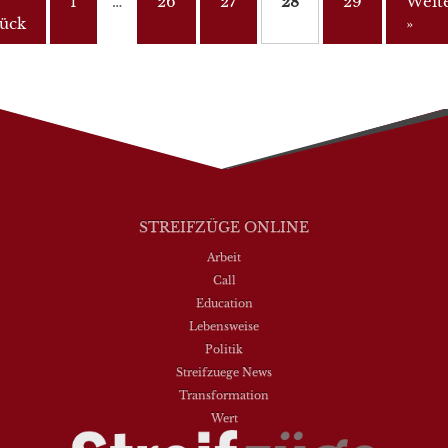
1
…
26
27
28
29
Weit
ück
»
STREIFZÜGE ONLINE
Arbeit
Call
Education
Lebensweise
Politik
Streifzuege News
Transformation
Wert