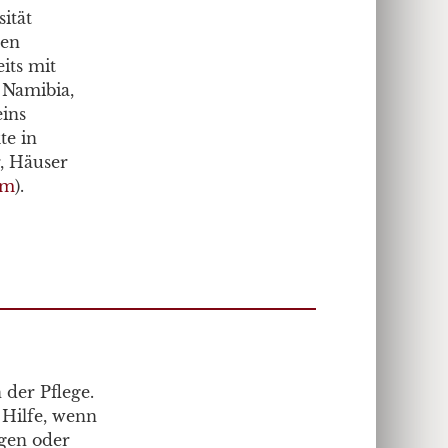
sität
den
its mit
 Namibia,
eins
te in
, Häuser
om
).
 der Pflege.
 Hilfe, wenn
ngen oder