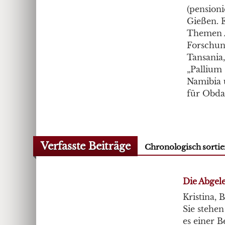
(pensioni
Gießen. E
Themen Al
Forschung
Tansania
„Pallium 
Namibia 
für Obda
Verfasste Beiträge
Chronologisch sortie
Die Abgel
Kristina, 
Sie stehe
es einer B