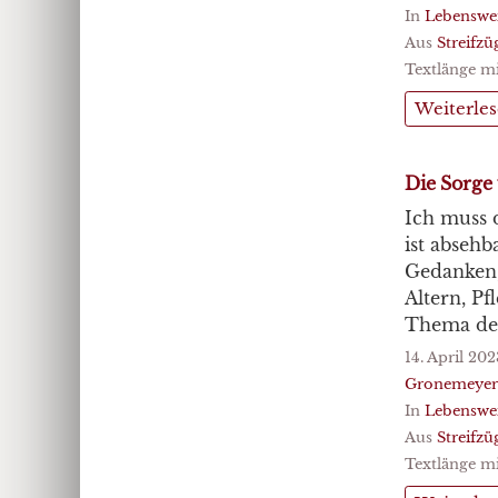
In
Lebenswe
Aus
Streifz
Textlänge mi
Weiterle
Die Sorge
Ich muss d
ist absehb
Gedanken, 
Altern, Pf
Thema der
14. April 202
Gronemeyer
In
Lebenswe
Aus
Streifz
Textlänge mi