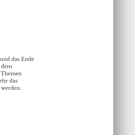
t und das Ende
t dem
en Themen
ehr das
 werden.