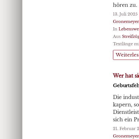
hören zu.
13. Juli 2025
Gronemeyer
In
Lebenswe
Aus
Streifzü
Textlänge mi
Weiterle
Wer hat si
Geburtsfehl
Die indust
kapern, so
Dienstleis
sich ein 
21. Februar 
Gronemeyer