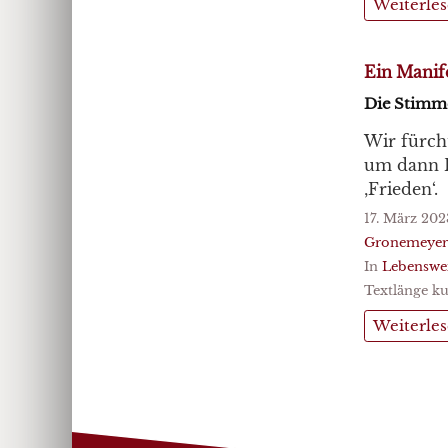
Weiterle
Ein Manife
Die Stimme
Wir fürch
um dann Fr
‚Frieden‘.
17. März 202
Gronemeyer
In
Lebenswe
Textlänge ku
Weiterle