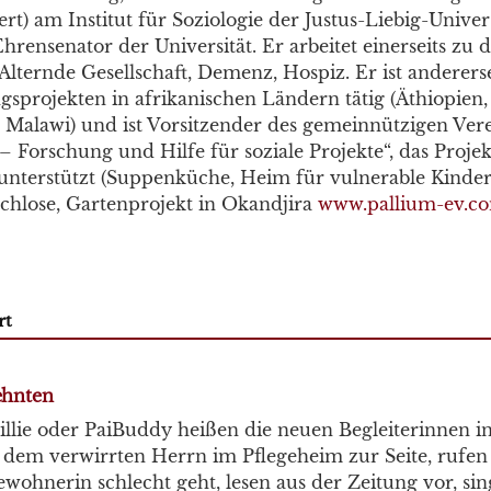
ert) am Institut für Soziologie der Justus-Liebig-Univer
hrensenator der Universität. Er arbeitet einerseits zu 
ternde Gesellschaft, Demenz, Hospiz. Er ist andererse
sprojekten in afrikanischen Ländern tätig (Äthiopien,
, Malawi) und ist Vorsitzender des gemeinnützigen Ver
– Forschung und Hilfe für soziale Projekte“, das Projek
unterstützt (Suppenküche, Heim für vulnerable Kinder
chlose, Gartenprojekt in Okandjira
www.pallium-ev.c
rt
ehnten
Billie oder PaiBuddy heißen die neuen Begleiterinnen in
n dem verwirrten Herrn im Pflegeheim zur Seite, rufen
ewohnerin schlecht geht, lesen aus der Zeitung vor, si