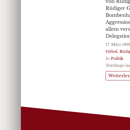
von Rüdig
Rüdiger G
Bombenhag
Aggression
allem ver
Delegation
17. März 199
Göbel, Rüdi
In
Politik
Textlänge la
Weiterle