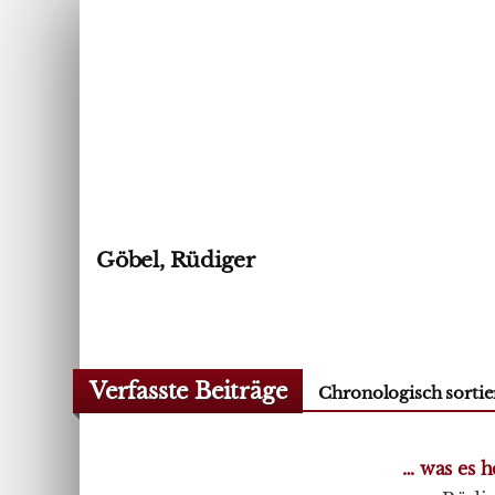
Göbel, Rüdiger
Verfasste Beiträge
Chronologisch sortie
… was es h