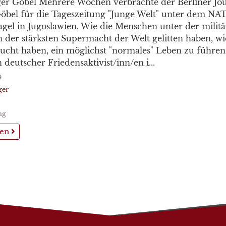
er Göbel Mehrere Wochen verbrachte der Berliner Jou
öbel für die Tageszeitung "Junge Welt" unter dem NA
el in Jugoslawien. Wie die Menschen unter der militä
 der stärksten Supermacht der Welt gelitten haben, wie
sucht haben, ein möglichst "normales" Leben zu führen
 deutscher Friedensaktivist/inn/en i...
9
ger
ng
sen