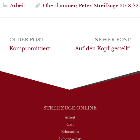
Arbeit
Oberdammer; Peter
,
Streifzüge 2018-72
Post
OLDER POST
NEWER POST
navigation
Kompromittiert
Auf den Kopf gestellt!
STREIFZÜGE ONLINE
Arbeit
Call
Education
Lebensweise