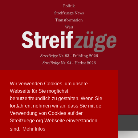
Politik
Streifzuege News
Transformation
Wert
Streifzüge
Nr. 93 - Frühling 2026
Streifzüge
Nr. 94 - Herbst 2026
NEUESTE BEITRÄGE
Wir verwenden Cookies, um unsere
Vielfalt heißt zwischen den Welten übersetzen
Webseite für Sie möglichst
Dasein als Fortsein
benutzerfreundlich zu gestalten. Wenn Sie
Das Elend der Soziologie
fortfahren, nehmen wir an, dass Sie mit der
Hymne. Kanon. Ohrwurm
Verwendung von Cookies auf der
Streifzüge läuft mit
WordPress
Streifzuege.org Webseite einverstanden
sind.
Mehr Infos