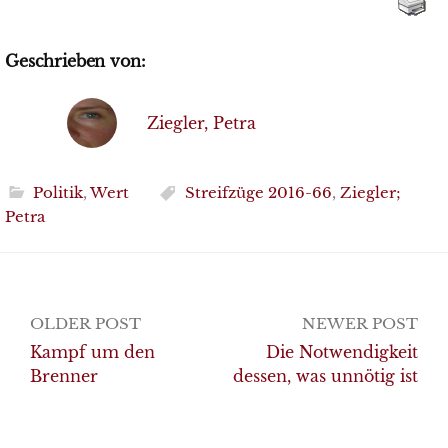
Geschrieben von:
Ziegler, Petra
Politik
,
Wert
Streifzüge 2016-66
,
Ziegler;
Petra
Post
OLDER POST
NEWER POST
navigation
Kampf um den
Die Notwendigkeit
Brenner
dessen, was unnötig ist