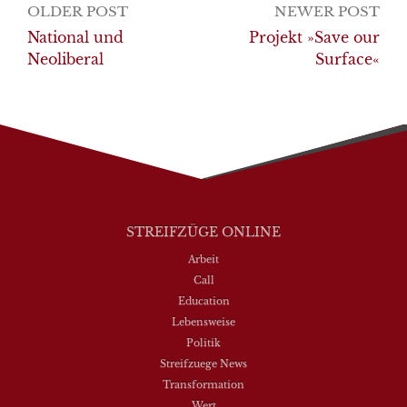
Post
OLDER POST
NEWER POST
navigation
National und
Projekt »Save our
Neoliberal
Surface«
STREIFZÜGE ONLINE
Arbeit
Call
Education
Lebensweise
Politik
Streifzuege News
Transformation
Wert