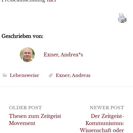
Geschrieben von:
Exner, Andrea*s
Lebensweise
Exner; Andreas
Post
OLDER POST
NEWER POST
navigation
Thesen zum Zeitgeist
Der Zeitgeist-
Movement
Kommunismus:
Wissenschaft oder