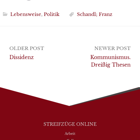
Lebensweise
,
Politik
Schandl; Franz
Post
OLDER POST
NEWER POST
navigation
Dissidenz
Kommunismus.
Dreißig Thesen
STREIFZÜGE ONLINE
Arbeit