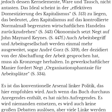
jedoch dessen Kernelemente, Ware und Tausch, nicht
antasten. Das Ideal scheint in der „effektiven
Domestizierung des Kapitalismus“ (S. 513) zu liegen,
das bedeutet, „den Kapitalismus auf das kontrollierte
Normalmaß begrenzten wirtschaftlichen Handelns
zurückzudrehen“ (S. 543) Ökonomisch setzt Negt auf
John Maynard Keynes. (S. 447f.) Auch Arbeitsbegriff
und Arbeitsgesellschaft werden einmal mehr
ausgeweitet, sogar André Gorz (S. 539), der dezidiert
von der Abschaffung der Arbeit gesprochen hat,
muss als Kronzeuge herhalten. In gewerkschaftlicher
Manier fordert Negt „Organisationsphantasie für
Arbeitsplätze“ (S. 534).
Es ist das konventionelle Arsenal linker Politik, das
hier empfohlen wird. Auch wenn das Buch durchaus
Anregendes enthält, es hat nichts Aufregendes. Es
wird niemanden entsetzen, es wird auch keine
großen Debatten auslösen, aber viele Linke werden