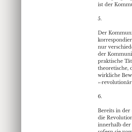
ist der Kommu
5.
Der Kommunism
korrespondier
nur verschied
der Kommunis
praktische Tä
theoretische, 
wirkliche Bew
»›revolutionär
6.
Bereits in der
die Revolutio
innerhalb der
sofern sie vom