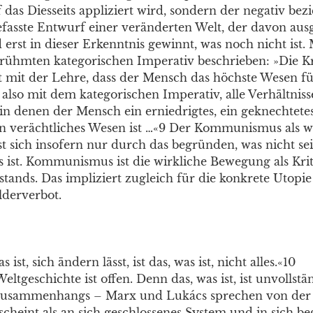
uf das Diesseits appliziert wird, sondern der negativ be
efasste Entwurf einer veränderten Welt, der davon ausg
d erst in dieser Erkenntnis gewinnt, was noch nicht ist.
rühmten kategorischen Imperativ beschrieben: »Die Kr
t mit der Lehre, dass der Mensch das höchste Wesen f
also mit dem kategorischen Imperativ, alle Verhältniss
n denen der Mensch ein erniedrigtes, ein geknechtetes
ein verächtliches Wesen ist …«9 Der Kommunismus als w
 sich insofern nur durch das begründen, was nicht sein
s ist. Kommunismus ist die wirkliche Bewegung als Krit
tands. Das impliziert zugleich für die konkrete Utopie 
lderverbot.
ist, sich ändern lässt, ist das, was ist, nicht alles.«10
Weltgeschichte ist offen. Denn das, was ist, ist unvollstä
s Zusammenhangs – Marx und Lukács sprechen von der
rscheint als an sich geschlossenes System und in sich b