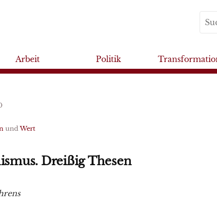
Arbeit
Politik
Transformatio
0
n
und
Wert
mus. Dreißig Thesen
hrens