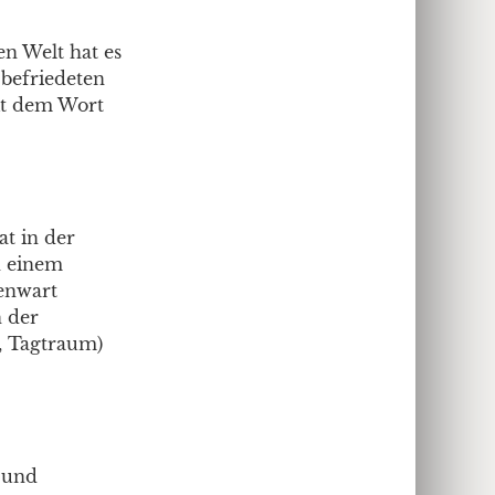
en Welt hat es
 befriedeten
it dem Wort
t in der
n einem
genwart
n der
n, Tagtraum)
 und