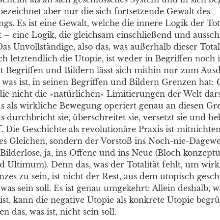
bezeichnet aber nur die sich fortsetzende Gewalt des
. Es ist eine Gewalt, welche die innere Logik der Tota
rt – eine Logik, die gleichsam einschließend und aussc
Das Unvollständige, also das, was außerhalb dieser Totali
h letztendlich die Utopie, ist weder in Begriffen noch 
it Begriffen und Bildern lässt sich mithin nur zum Aus
 was ist, in seinen Begriffen und Bildern Grenzen hat: 
die nicht die »natürlichen« Limitierungen der Welt dars
als wirkliche Bewegung operiert genau an diesen Gr
rchbricht sie, überschreitet sie, versetzt sie und heb
f. Die Geschichte als revolutionäre Praxis ist mitnichte
s Gleichen, sondern der Vorstoß ins Noch-nie-Dagewe
Bilderlose, ja, ins Offene und ins Neue (Bloch konzeptua
 Ultimum). Denn das, was der Totalität fehlt, um wirk
zes zu sein, ist nicht der Rest, aus dem utopisch gesch
as sein soll. Es ist genau umgekehrt: Allein deshalb, wei
 ist, kann die negative Utopie als konkrete Utopie beg
n das, was ist, nicht sein soll.