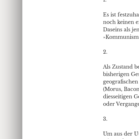
Es ist festzu
noch keinen e
Daseins als j
»Kommunismus
2.
Als Zustand b
bisherigen Ge
geografischen
(Morus, Bacon,
diesseitigen 
oder Vergange
3.
Um aus der U