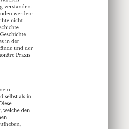
ng verstanden.
tanden werden:
chte nicht
chichte
 Geschichte
s in der
tände und der
ionäre Praxis
einem
 selbst als in
Diese
g, welche den
hen
aufheben,