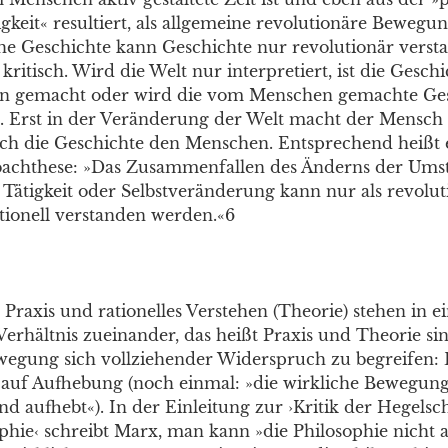
igkeit« resultiert, als allgemeine revolutionäre Bewegu
he Geschichte kann Geschichte nur revolutionär vers
kritisch. Wird die Welt nur interpretiert, ist die Geschi
 gemacht oder wird die vom Menschen gemachte Ges
. Erst in der Veränderung der Welt macht der Mensch
h die Geschichte den Menschen. Entsprechend heißt e
bachthese: »Das Zusammenfallen des Änderns der Ums
Tätigkeit oder Selbstveränderung kann nur als revolut
ationell verstanden werden.«6
 Praxis und rationelles Verstehen (Theorie) stehen in 
Verhältnis zueinander, das heißt Praxis und Theorie sind
wegung sich vollziehender Widerspruch zu begreifen: 
lt auf Aufhebung (noch einmal: »die wirkliche Bewegun
nd aufhebt«). In der Einleitung zur ›Kritik der Hegelsc
phie‹ schreibt Marx, man kann »die Philosophie nicht 