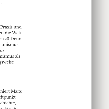
e.
 Praxis und
en die Welt
ern.«3 Denn
mmunismus
mus
unismus als
gsweise
iniert Marx
eitpunkt
chichte,
praktisch-