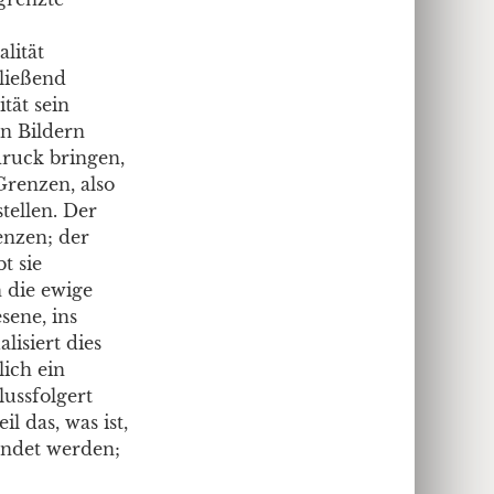
lität
hließend
tät sein
in Bildern
druck bringen,
Grenzen, also
tellen. Der
enzen; der
t sie
n die ewige
sene, ins
lisiert dies
lich ein
lussfolgert
l das, was ist,
ründet werden;