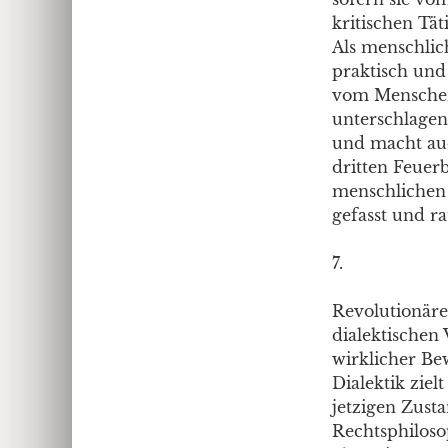
kritischen Tät
Als menschlic
praktisch und 
vom Menschen
unterschlagen
und macht auc
dritten Feuer
menschlichen 
gefasst und r
7.
Revolutionäre
dialektischen 
wirklicher Be
Dialektik zie
jetzigen Zusta
Rechtsphiloso