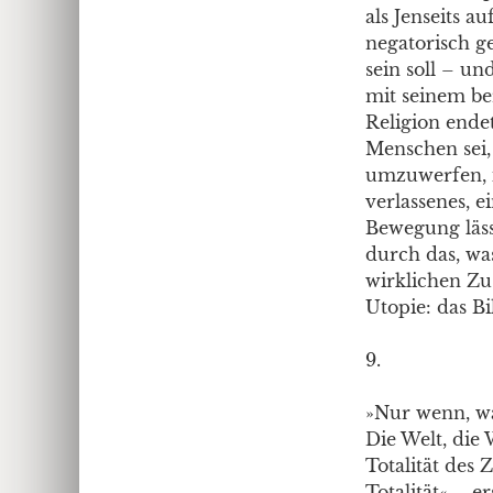
als Jenseits a
negatorisch g
sein soll – un
mit seinem be
Religion ende
Menschen sei, 
umzuwerfen, i
verlassenes, 
Bewegung lässt
durch das, wa
wirklichen Zus
Utopie: das Bi
9.
»Nur wenn, was 
Die Welt, die 
Totalität de
Totalität« – e