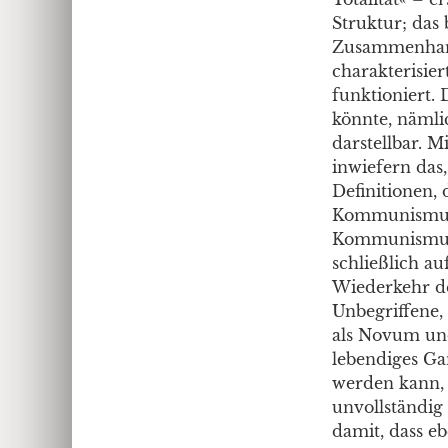
Struktur; das 
Zusammenhangs
charakterisie
funktioniert. 
könnte, nämlic
darstellbar. M
inwiefern das,
Definitionen, 
Kommunismus 
Kommunismus du
schließlich au
Wiederkehr de
Unbegriffene, 
als Novum und
lebendiges Gan
werden kann, w
unvollständig
damit, dass ebe