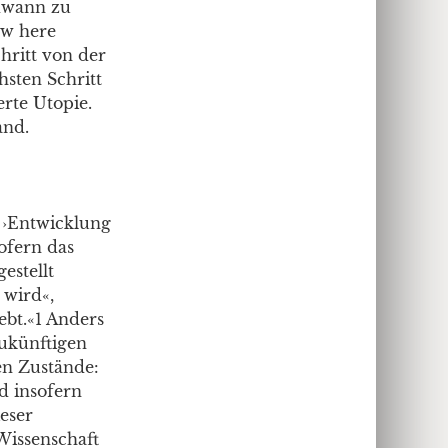
dwann zu
ow here
hritt von der
hsten Schritt
erte Utopie.
and.
e ›Entwicklung
sofern das
estellt
 wird«,
ebt.«1 Anders
ukünftigen
nen Zustände:
nd insofern
eser
Wissenschaft