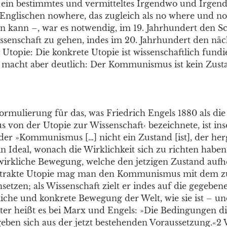
ein bestimmtes und vermitteltes Irgendwo und Irgen
nglischen nowhere, das zugleich als no where und n
n kann –, war es notwendig, im 19. Jahrhundert den Sc
ssenschaft zu gehen, indes im 20. Jahrhundert den näc
Utopie: Die konkrete Utopie ist wissenschaftlich fundi
 macht aber deutlich: Der Kommunismus ist kein Zust
ormulierung für das, was Friedrich Engels 1880 als di
s von der Utopie zur Wissenschaft‹ bezeichnete, ist in
 der »Kommunismus […] nicht ein Zustand [ist], der herg
in Ideal, wonach die Wirklichkeit sich zu richten haben
wirkliche Bewegung, welche den jetzigen Zustand aufh
abstrakte Utopie mag man den Kommunismus mit dem z
setzen; als Wissenschaft zielt er indes auf die gegebe
kliche und konkrete Bewegung der Welt, wie sie ist – u
iter heißt es bei Marx und Engels: »Die Bedingungen di
ben sich aus der jetzt bestehenden Voraussetzung.«2 