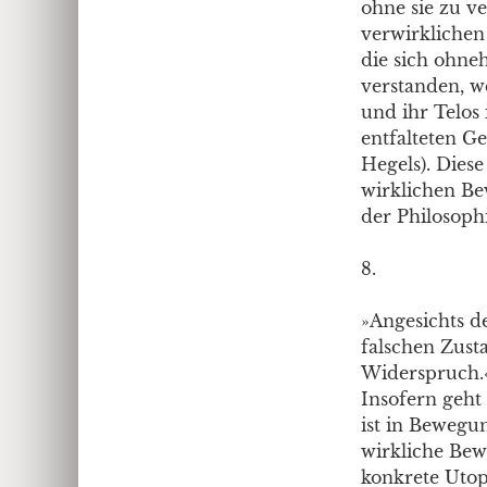
ohne sie zu v
verwirklichen
die sich ohneh
verstanden, we
und ihr Telos
entfalteten Ge
Hegels). Dies
wirklichen B
der Philosophi
8.
»Angesichts de
falschen Zusta
Widerspruch.
Insofern geht
ist in Bewegu
wirkliche Bew
konkrete Utopi