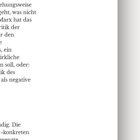
ziehungsweise
eht, was nicht
 Marx hat das
itik der
ür den
e
, ein
irkliche
 soll, oder:
ik des
als negative
ndig. Die
 »konkreten
egrenzte