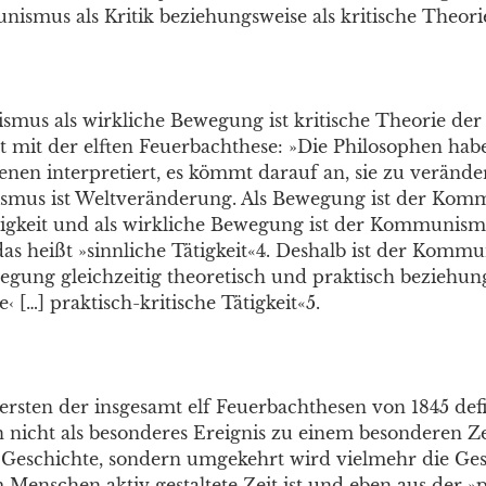
nismus als Kritik beziehungsweise als kritische Theori
us als wirkliche Bewegung ist kritische Theorie der
t mit der elften Feuerbachthese: »Die Philosophen hab
enen interpretiert, es kömmt darauf an, sie zu veränd
mus ist Weltveränderung. Als Bewegung ist der Ko
tigkeit und als wirkliche Bewegung ist der Kommunis
das heißt »sinnliche Tätigkeit«4. Deshalb ist der Komm
egung gleichzeitig theoretisch und praktisch beziehun
e‹ […] praktisch-kritische Tätigkeit«5.
 ersten der insgesamt elf Feuerbachthesen von 1845 def
n nicht als besonderes Ereignis zu einem besonderen Z
 Geschichte, sondern umgekehrt wird vielmehr die Ges
 Menschen aktiv gestaltete Zeit ist und eben aus der »