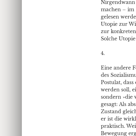
Nirgendwann 
machen – im E
gelesen werde
Utopie zur Wi
zur konkreten 
Solche Utopie
4.
Eine andere F
des Sozialismu
Postulat, dass
werden soll, e
sondern »die 
gesagt: Als 
Zustand gleich
er ist die wir
praktisch. We
Bewegung erge