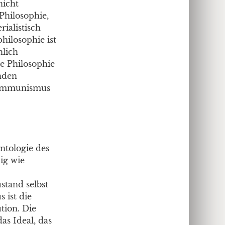
nicht
Philosophie,
ialistisch
hilosophie ist
hlich
he Philosophie
nden
Kommunismus
ntologie des
ig wie
stand selbst
 ist die
tion. Die
as Ideal, das