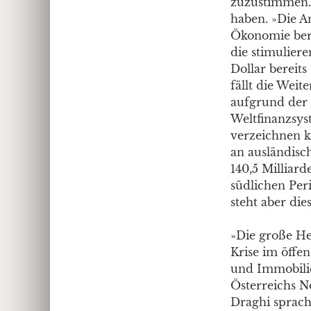
zuzustimmen. 
haben. »Die An
Ökonomie berei
die stimulier
Dollar bereit
fällt die Weit
aufgrund der 
Weltfinanzsys
verzeichnen k
an ausländisc
140,5 Milliar
südlichen Peri
steht aber die
»Die große He
Krise im öffe
und Immobilie
Österreichs N
Draghi sprach