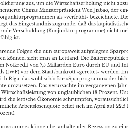
olidierung aus, um die Wirtschaftserholung nicht abz
entierte Chinas Ministerpräsident Wen Jiabao, der ein
Konjunkturprogrammen als »verfrüht« bezeichnete. Di
egt das Eingeständnis zugrunde, daß das kapitalistisc
ernde Verschuldung (Konjunkturprogramme) nicht me
ähig ist.
erende Folgen die nun europaweit aufgelegten Spar
hen können, sieht man an Lettland. Die Baltenrepubli
m Notkredit von 7,5 Milliarden Euro durch EU und Int
s (IWF) vor dem Staatsbankrott »gerettet« werden. I
 sich Riga, das wohl schärfste »Sparprogramm« der bish
hte umzusetzen. Das verursachte im vergangenen Jahr
Wirtschaftsleistung von unglaublichen 18 Prozent. Un
ird die lettische Ökonomie schrumpfen, voraussichtlic
mtliche Arbeitslosenquote belief sich im April auf 22,5
ozent).
programme« können bei anhaltender Rezession zu einer