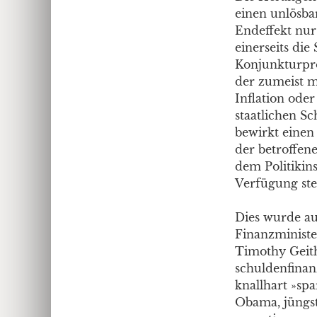
einen unlösbar
Endeffekt nur
einerseits di
Konjunkturpro
der zumeist m
Inflation ode
staatlichen S
bewirkt einen
der betroffene
dem Politikin
Verfügung ste
Dies wurde au
Finanzminist
Timothy Geith
schuldenfinan
knallhart »sp
Obama, jüngs