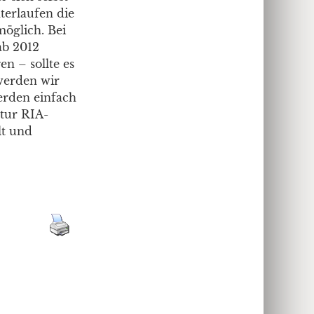
terlaufen die
öglich. Bei
ab 2012
n – sollte es
werden wir
erden einfach
ntur RIA-
lt und