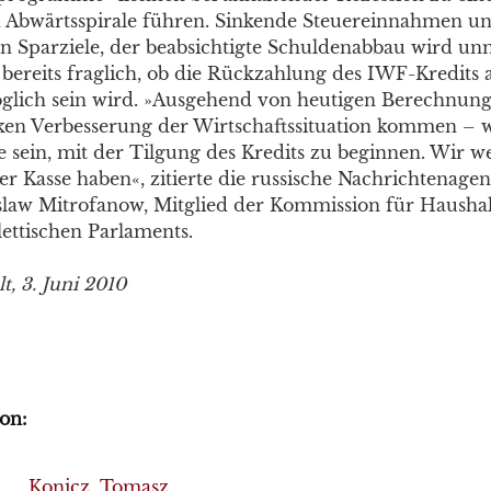
 Abwärtsspirale führen. Sinkende Steuereinnahmen un
n Sparziele, der beabsichtigte Schuldenabbau wird unm
s bereits fraglich, ob die Rückzahlung des IWF-Kredits 
lich sein wird. »Ausgehend von heutigen Berechnunge
rken Verbesserung der Wirtschaftssituation kommen – 
e sein, mit der Tilgung des Kredits zu beginnen. Wir w
er Kasse haben«, zitierte die russische Nachrichtenage
law Mitrofanow, Mitglied der Kommission für Hausha
lettischen Parlaments.
t, 3. Juni 2010
on:
Konicz, Tomasz