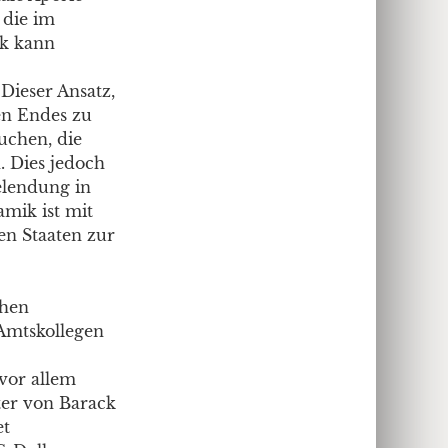
 die im
ik kann
Dieser Ansatz,
ten Endes zu
uchen, die
 Dies jedoch
elendung in
amik ist mit
en Staaten zur
chen
Amtskollegen
vor allem
ter von Barack
et