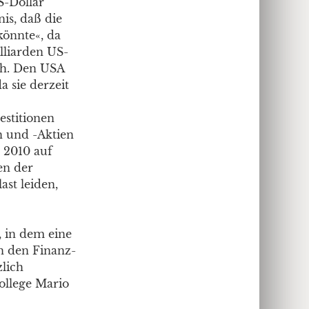
S-Dollar
is, daß die
könnte«, da
lliarden US-
aph. Den USA
a sie derzeit
estitionen
n und -Aktien
r 2010 auf
en der
ast leiden,
, in dem eine
in den Finanz-
lich
ollege Mario