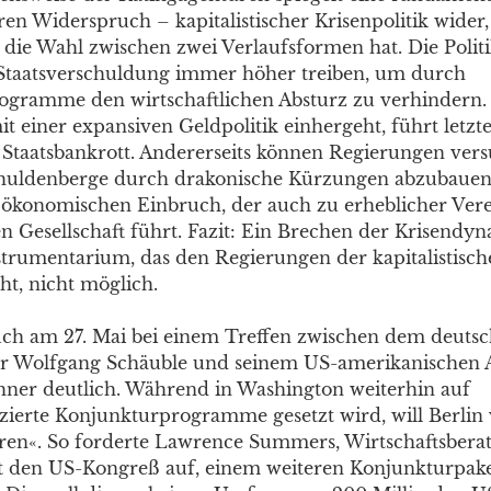
en Widerspruch – kapitalistischer Krisenpolitik wider,
 die Wahl zwischen zwei Verlaufsformen hat. Die Polit
e Staatsverschuldung immer höher treiben, um durch
gramme den wirtschaftlichen Absturz zu verhindern. 
it einer expansiven Geldpolitik einhergeht, führt letz
r Staatsbankrott. Andererseits können Regierungen vers
chuldenberge durch drakonische Kürzungen abzubauen.
 ökonomischen Einbruch, der auch zu erheblicher Ver
n Gesellschaft führt. Fazit: Ein Brechen der Krisendyn
strumentarium, das den Regierungen der kapitalistisch
ht, nicht möglich.
ch am 27. Mai bei einem Treffen zwischen dem deuts
er Wolfgang Schäuble und seinem US-amerikanischen 
ner deutlich. Während in Washington weiterhin auf
zierte Konjunkturprogramme gesetzt wird, will Berlin 
aren«. So forderte Lawrence Summers, Wirtschaftsbera
t den US-Kongreß auf, einem weiteren Konjunkturpak