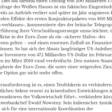
Dies soll diesmal einen Umfang von 200 Milliarden U
frage des Weißen Hauses ist ein faktisches Eingeständn
ts an Auftrieb verliert und später im Jahr stagnieren 
enden Effekte des ersten Konjunkturpaketes von 800 Mi
s »verblassen«, kommentierte dies der britische Telegr
erführung ihrer Verschuldungsstrategie umso leichter, d
Krise in der Euro-Zone als ein »sicherer Hafen« des
tems gelten – und einen enormen Zufluß an Finanzinv
önnen. So hat sich der Absatz langfristiger US-Anleihe
he Investoren von 47,1 Milliarden US-Dollar im Februa
den im März 2010 rund verdreifacht. Den meisten Staat
pherie der Euro-Zone, die unter einer steigenden Zinsl
se Option gar nicht mehr offen.
rausforderung ist es, einen Teufelskreis zu verhindern
ntlichen Sektor erneut zu krisenhaften Entwicklungen 
nsektoren der Volkswirtschaft führt«, verkündete kürz
otenbankchef Ewald Nowotny. Sein italienischer Amtsk
 sich für eine internationale Koordination der