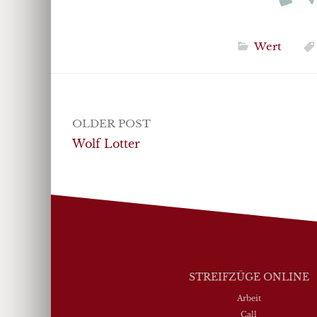
Wert
Post
OLDER POST
navigation
Wolf Lotter
STREIFZÜGE ONLINE
Arbeit
Call