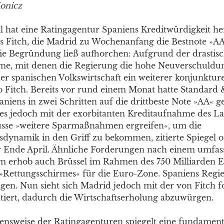
onicz
 hat eine Ratingagentur Spaniens Kreditwürdigkeit her
s Fitch, die Madrid zu Wochenanfang die Bestnote »A
ie Begründung ließ aufhorchen: Aufgrund der drastis
e, mit denen die Regierung die hohe Neuverschuldu
er spanischen Volkswirtschaft ein weiterer konjunkture
 Fitch. Bereits vor rund einem Monat hatte Standard 
aniens in zwei Schritten auf die drittbeste Note »AA« 
es jedoch mit der exorbitanten Kreditaufnahme des La
sse »weitere Sparmaßnahmen ergreifen«, um die
dynamik in den Griff zu bekommen, zitierte Spiegel o
r Ende April. Ähnliche Forderungen nach einem umfa
 erhob auch Brüssel im Rahmen des 750 Milliarden 
Rettungsschirmes« für die Euro-Zone. Spaniens Regie
gen. Nun sieht sich Madrid jedoch mit der von Fitch f
ntiert, dadurch die Wirtschaftserholung abzuwürgen.
nsweise der Ratingagenturen spiegelt eine fundament