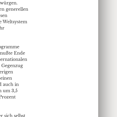
uwürgen.
en generellen
esen
he Weltsystem
hr
programme
k mußte Ende
ernationalen
m Gegenzug
erigen
 einen
d auch in
h um 3,5
 Prozent
 sich selbst