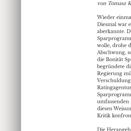
von Tomasz K
Wieder einmal
Diesmal war e
aberkannte. D
Sparprogramm
wolle, drohe d
Abschwung, so
die Bonität Sp
begründete di
Regierung mü
Verschuldungs
Ratingagentu
Sparprogramm
umfassenden »
diesen Weisun
Kritik konfro
Die Herangehe