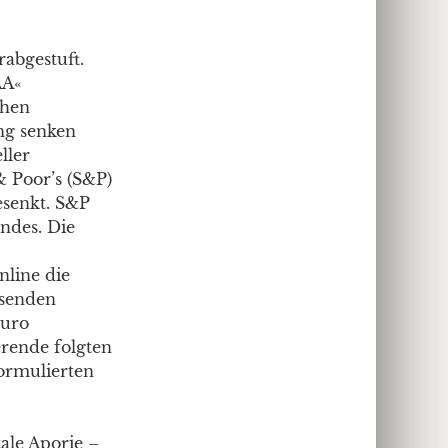
abgestuft.
AA«
chen
ng senken
ller
& Poor’s (S&P)
gesenkt. S&P
ndes. Die
nline die
ssenden
Euro
rende folgten
ormulierten
ale Aporie –