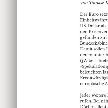
von Tomasz K
Der Euro setz
Einheitswähru
US-Dollar ab.
den Krisenver
gefunden zu 
Bundeskabinet
Damit sollen 
denen unter h
(jW berichtete
»Spekulations
beleuchten la
Kreditwürdigk
europäische A
Jeder weitere
rufen. Bei nä
Dörfer, allen