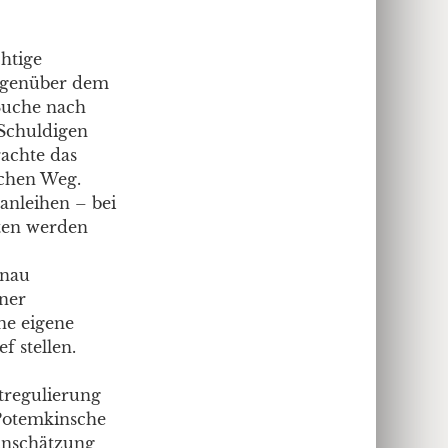
chtige
gegenüber dem
 Suche nach
 Schuldigen
achte das
schen Weg.
anleihen – bei
oten werden
enau
ner
ne eigene
 stellen.
tregulierung
 Potemkinsche
Einschätzung