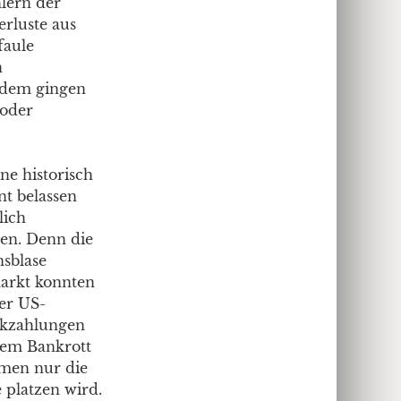
lern der
rluste aus
faule
n
udem gingen
 oder
ne historisch
nt belassen
lich
en. Denn die
nsblase
markt konnten
Der US-
ckzahlungen
dem Bankrott
men nur die
 platzen wird.