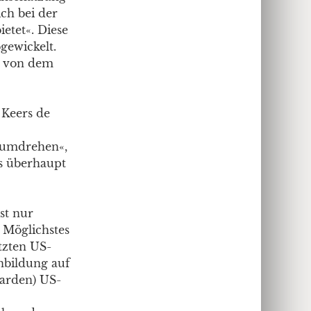
ch bei der
ietet«. Diese
gewickelt.
– von dem
 Keers de
n umdrehen«,
s überhaupt
st nur
 Möglichstes
tzten US-
nbildung auf
iarden) US-