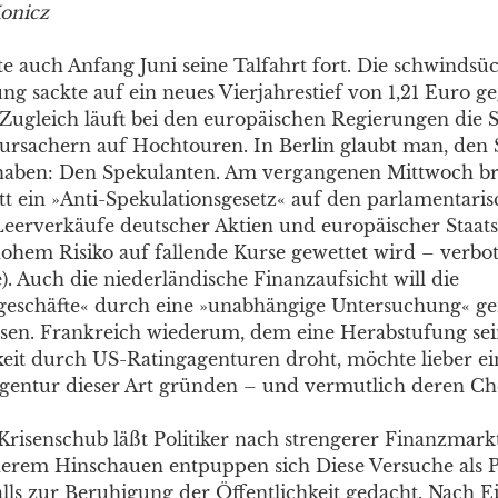
onicz
te auch Anfang Juni seine Talfahrt fort. Die schwindsü
ng sackte auf ein neues Vierjahrestief von 1,21 Euro 
 Zugleich läuft bei den europäischen Regierungen die
ursachern auf Hochtouren. In Berlin glaubt man, den
haben: Den Spekulanten. Am vergangenen Mittwoch br
t ein »Anti-Spekulationsgesetz« auf den parlamentari
Leerverkäufe deutscher Aktien und europäischer Staats
ohem Risiko auf fallende Kurse gewettet wird – verb
). Auch die niederländische Finanzaufsicht will die
geschäfte« durch eine »unabhängige Untersuchung« g
ssen. Frankreich wiederum, dem eine Herabstufung sei
eit durch US-Ratingagenturen droht, möchte lieber ei
gentur dieser Art gründen – und vermutlich deren Chef
 Krisenschub läßt Politiker nach strengerer Finanzmark
herem Hinschauen entpuppen sich Diese Versuche als
falls zur Beruhigung der Öffentlichkeit gedacht. Nach 