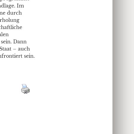
ndlage. Im
ene durch
erholung
haftliche
alen
 sein. Dann
Staat – auch
rontiert sein.