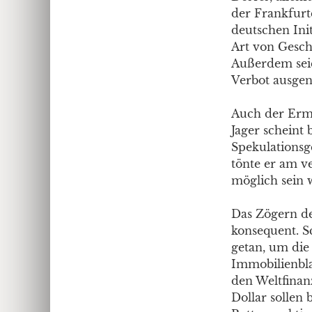
der Frankfurt
deutschen Init
Art von Gesch
Außerdem sei
Verbot ausg
Auch der Ermi
Jager scheint
Spekulationsg
tönte er am v
möglich sein 
Das Zögern de
konsequent. S
getan, um di
Immobilienbla
den Weltfinan
Dollar sollen