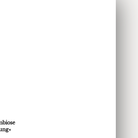
mbiose
fung«