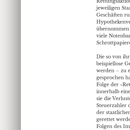
Rettungsaktio
jeweiligen St
Geschäften ru
Hypothekenver
übernommen o
viele Notenba
Schrottpapie
Die so von ih
beispiellose 
werden – zu e
gesprochen ha
Folge der »Ret
innerhalb ein
sie die Verlus
Steuerzahler 
der staatlich
gerettet wer
Folgen des Im