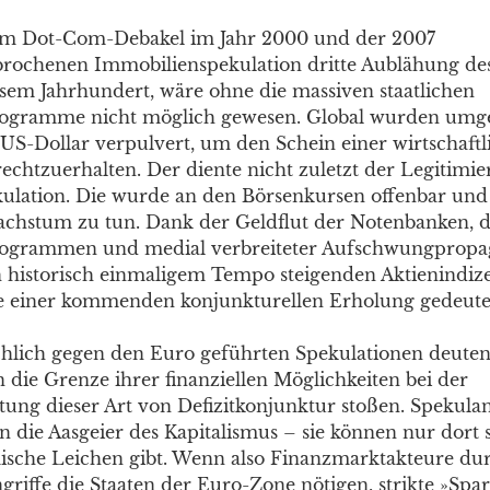
em Dot-Com-Debakel im Jahr 2000 und der 2007
ochenen Immobilienspekulation dritte Aublähung des
iesem Jahrhundert, wäre ohne die massiven staatlichen
ogramme nicht möglich gewesen. Global wurden umg
n US-Dollar verpulvert, um den Schein einer wirtschaft
echtzuerhalten. Der diente nicht zuletzt der Legitimi
ulation. Die wurde an den Börsenkursen offenbar und 
chstum zu tun. Dank der Geldflut der Notenbanken, 
ogrammen und medial verbreiteter Aufschwungprop
n historisch einmaligem Tempo steigenden Aktienindize
einer kommenden konjunkturellen Erholung gedeute
chlich gegen den Euro geführten Spekulationen deuten
 die Grenze ihrer finanziellen Möglichkeiten bei der
tung dieser Art von Defizitkonjunktur stoßen. Spekula
 die Aasgeier des Kapitalismus – sie können nur dort 
sche Leichen gibt. Wenn also Finanzmarktakteure du
ngriffe die Staaten der Euro-Zone nötigen, strikte »S