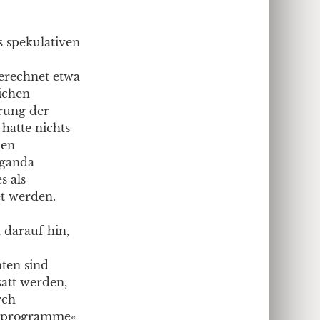
 spekulativen
erechnet etwa
lichen
erung der
hatte nichts
den
aganda
s als
t werden.
 darauf hin,
nten sind
satt werden,
rch
parprogramme«