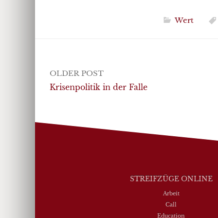
Wert
Post
OLDER POST
navigation
Krisenpolitik in der Falle
STREIFZÜGE ONLINE
Arbeit
Call
Education