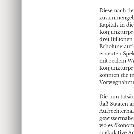
Diese nach d
zusammengebr
Kapitals in d
Konjunkturpr
drei Billione
Erholung aufr
erneuten Spek
mit realem Wa
Konjunkturpr
konnten die i
Vorwegnahme 
Die nun tatsä
daß Staaten an
Aufrechterhal
gewissermaßen
wo es ökonomi
spekulative A