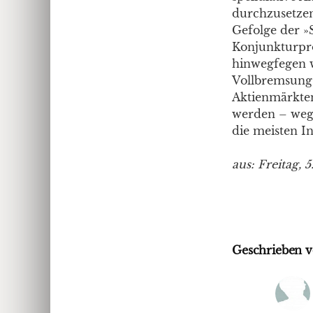
durchzusetzen
Gefolge der »
Konjunkturpro
hinwegfegen wi
Vollbremsung 
Aktienmärkten
werden – wege
die meisten I
aus: Freitag, 5
Geschrieben v