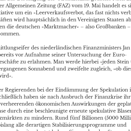
er Allgemeinen Zeitung (FAZ) vom 19. Mai handelt es si
iative um ein »Leerverkaufsverbot, das fast nichts verb
äften wird hauptsächlich in den Vereinigten Staaten ab
en die deutschen »Marktmacher« – also Großbanken 
enommen.
ttlungseifer des niederländischen Finanzministers Jan
 bereits vor Aufnahme seiner Untersuchung der Euro-
eschäfte zu erlahmen. Man werde hierbei »jeden Stei
ergangenen Sonnabend und zweifelte zugleich, »ob die
wird«.
r Regierenden bei der Eindämmung der Spekulation i
chließlich haben sie nach Ausbruch der Finanzkrise ihr
e verheerenden ökonomischen Auswirkungen der gepla
se durch eine beschleunigte erneute spekulative Blase
zmärkten zu mindern. Rund fünf Billionen (5000 Mill
 bislang alle derartigen Stabilisierungsprogramme und