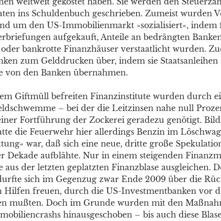
nen weltweit gekostet haben. Sie werden den Steuerzah
aaten ins Schuldenbuch geschrieben. Zumeist wurden Ve
nd um den US-Immobilienmarkt »sozialisiert«, indem 
briefungen aufgekauft, Anteile an bedrängten Banke
der bankrotte Finanzhäuser verstaatlicht wurden. Z
nken zum Gelddrucken über, indem sie Staatsanleihen
re von den Banken übernahmen.
rem Giftmüll befreiten Finanzinstitute wurden durch ei
Geldschwemme – bei der die Leitzinsen nahe null Proze
iner Fortführung der Zockerei geradezu genötigt. Bild
tte die Feuerwehr hier allerdings Benzin im Löschwag
tung« war, daß sich eine neue, dritte große Spekulatio
er Dekade aufblähte. Nur in einem steigenden Finanz
te aus der letzten geplatzten Finanzblase ausgleichen. 
durfte sich im Gegenzug zwar Ende 2009 über die Rü
en Hilfen freuen, durch die US-Investmentbanken vor 
den mußten. Doch im Grunde wurden mit den Maßnah
mobiliencrashs hinausgeschoben – bis auch diese Blase