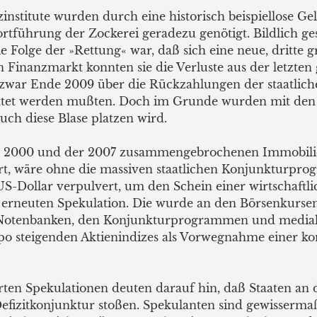
zinstitute wurden durch eine historisch beispiellose 
ortführung der Zockerei geradezu genötigt. Bildlich g
 Folge der »Rettung« war, daß sich eine neue, dritte g
 Finanzmarkt konnten sie die Verluste aus der letzten 
zwar Ende 2009 über die Rückzahlungen der staatliche
ttet werden mußten. Doch im Grunde wurden mit den
ch diese Blase platzen wird.
 2000 und der 2007 zusammengebrochenen Immobilien
ert, wäre ohne die massiven staatlichen Konjunkturpr
S-Dollar verpulvert, um den Schein einer wirtschaftl
r erneuten Spekulation. Die wurde an den Börsenkursen
 Notenbanken, den Konjunkturprogrammen und medial
mpo steigenden Aktienindizes als Vorwegnahme einer 
ten Spekulationen deuten darauf hin, daß Staaten an d
Defizitkonjunktur stoßen. Spekulanten sind gewissermaß