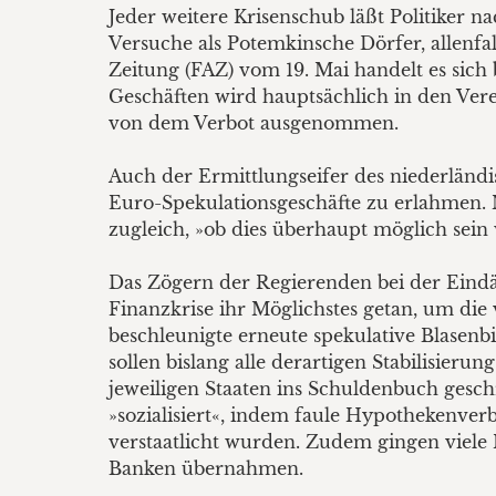
Jeder weitere Krisenschub läßt Politiker
Versuche als Potemkinsche Dörfer, allenfa
Zeitung (FAZ) vom 19. Mai handelt es sich b
Geschäften wird hauptsächlich in den Ver
von dem Verbot ausgenommen.
Auch der Ermittlungseifer des niederländi
Euro-Spekulationsgeschäfte zu erlahmen.
zugleich, »ob dies überhaupt möglich sein 
Das Zögern der Regierenden bei der Eindä
Finanzkrise ihr Möglichstes getan, um d
beschleunigte erneute spekulative Blasen
sollen bislang alle derartigen Stabilisie
jeweiligen Staaten ins Schuldenbuch ges
»sozialisiert«, indem faule Hypothekenve
verstaatlicht wurden. Zudem gingen viele
Banken übernahmen.