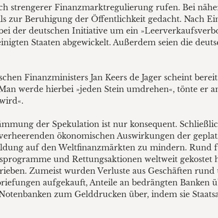
 nach strengerer Finanzmarktregulierung rufen. Bei nä
lls zur Beruhigung der Öffentlichkeit gedacht. Nach E
ei der deutschen Initiative um ein »Leerverkaufsverbot,
einigten Staaten abgewickelt. Außerdem seien die de
schen Finanzministers Jan Keers de Jager scheint bere
 Man werde hierbei »jeden Stein umdrehen«, tönte er
wird«.
mmung der Spekulation ist nur konsequent. Schließli
ie verheerenden ökonomischen Auswirkungen der gepla
bildung auf den Weltfinanzmärkten zu mindern. Rund fü
rungsprogramme und Rettungsaktionen weltweit gekostet
chrieben. Zumeist wurden Verluste aus Geschäften ru
rbriefungen aufgekauft, Anteile an bedrängten Banke
 Notenbanken zum Gelddrucken über, indem sie Staats