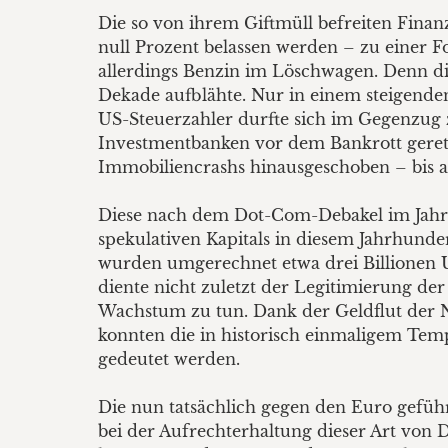
Die so von ihrem Giftmüll befreiten Finan
null Prozent belassen werden – zu einer F
allerdings Benzin im Löschwagen. Denn die
Dekade aufblähte. Nur in einem steigenden
US-Steuerzahler durfte sich im Gegenzug 
Investmentbanken vor dem Bankrott gere
Immobiliencrashs hinausgeschoben – bis au
Diese nach dem Dot-Com-Debakel im Jahr
spekulativen Kapitals in diesem Jahrhund
wurden umgerechnet etwa drei Billionen U
diente nicht zuletzt der Legitimierung de
Wachstum zu tun. Dank der Geldflut der
konnten die in historisch einmaligem Te
gedeutet werden.
Die nun tatsächlich gegen den Euro geführ
bei der Aufrechterhaltung dieser Art von 