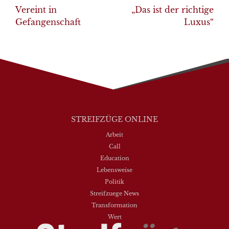
navigation
Vereint in
„Das ist der richtige
Gefangenschaft
Luxus“
STREIFZÜGE ONLINE
Arbeit
Call
Education
Lebensweise
Politik
Streifzuege News
Transformation
Wert