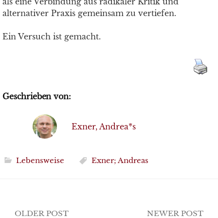
als eine Verbindung aus radikaler Kritik und
alternativer Praxis gemeinsam zu vertiefen.
Ein Versuch ist gemacht.
Geschrieben von:
Exner, Andrea*s
Lebensweise
Exner; Andreas
Post
OLDER POST
NEWER POST