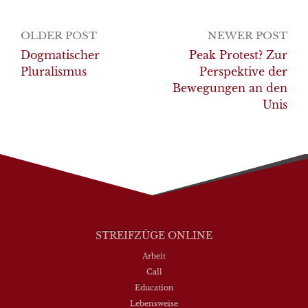
Post
OLDER POST
NEWER POST
navigation
Dogmatischer
Peak Protest? Zur
Pluralismus
Perspektive der
Bewegungen an den
Unis
STREIFZÜGE ONLINE
Arbeit
Call
Education
Lebensweise