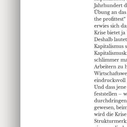
Jahrhundert d
Übung an das 
the profittest
erwies sich da
Krise bietet j
Deshalb laute
Kapitalismus s
Kapitalismuskr
schlimmer mac
Arbeitern zu 
Wirtschaftswe
eindrucksvoll 
Und dass jene 
feststellen – 
durchdringend
gewesen, beim
wird die Kris
Strukturmerkm