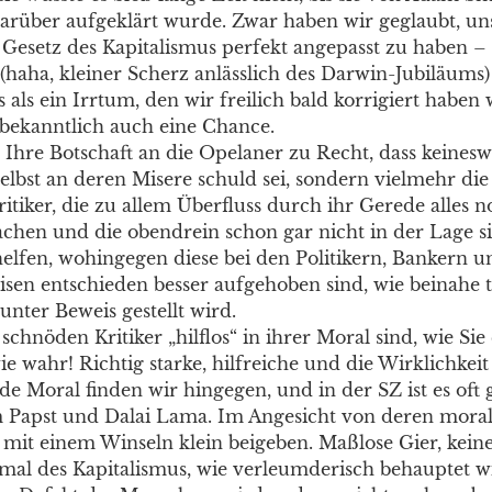
arüber aufgeklärt wurde. Zwar haben wir geglaubt, un
Gesetz des Kapitalismus perfekt angepasst zu haben – 
“ (haha, kleiner Scherz anlässlich des Darwin-Jubiläums)
s als ein Irrtum, den wir freilich bald korrigiert haben
a bekanntlich auch eine Chance.
t Ihre Botschaft an die Opelaner zu Recht, dass keines
elbst an deren Misere schuld sei, sondern vielmehr die
itiker, die zu allem Überfluss durch ihr Gerede alles n
hen und die obendrein schon gar nicht in der Lage s
helfen, wohingegen diese bei den Politikern, Bankern u
isen entschieden besser aufgehoben sind, wie beinahe t
unter Beweis gestellt wird.
schnöden Kritiker „hilflos“ in ihrer Moral sind, wie Sie
wie wahr! Richtig starke, hilfreiche und die Wirklichkeit
e Moral finden wir hingegen, und in der SZ ist es oft 
 Papst und Dalai Lama. Im Angesicht von deren moral
e mit einem Winseln klein beigeben. Maßlose Gier, kein
al des Kapitalismus, wie verleumderisch behauptet w