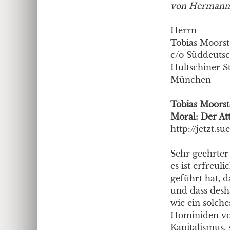
von Hermann
Herrn
Tobias Moorst
c/o Süddeutsc
Hultschiner S
München
Tobias Moorste
Moral: Der At
http://jetzt.s
Sehr geehrter
es ist erfreul
geführt hat, d
und dass desh
wie ein solche
Hominiden vor
Kapitalismus, 