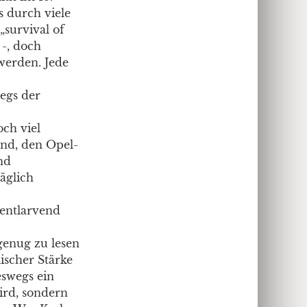
s durch viele
„survival of
 -, doch
 werden. Jede
wegs der
och viel
ind, den Opel-
nd
äglich
 entlarvend
genug zu lesen
ischer Stärke
eswegs ein
ird, sondern