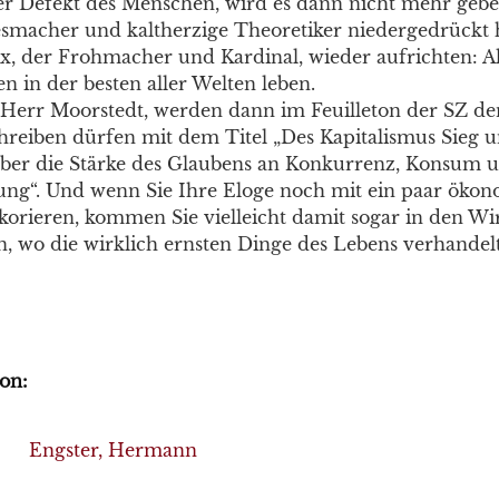
er Defekt des Menschen, wird es dann nicht mehr gebe
smacher und kaltherzige Theoretiker niedergedrückt h
, der Frohmacher und Kardinal, wieder aufrichten: All
n in der besten aller Welten leben.
r Herr Moorstedt, werden dann im Feuilleton der SZ d
schreiben dürfen mit dem Titel „Des Kapitalismus Sieg 
ber die Stärke des Glaubens an Konkurrenz, Konsum 
ng“. Und wenn Sie Ihre Eloge noch mit ein paar öko
orieren, kommen Sie vielleicht damit sogar in den Wirt
in, wo die wirklich ernsten Dinge des Lebens verhandel
on:
Engster, Hermann