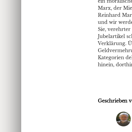
ein moralisch
Marx, der Mie
Reinhard Marx
und wir werde
Sie, verehrte
Jubelartikel 
Verklärung. Ü
Geldvermehru
Kategorien dek
hinein, dorth
Geschrieben v