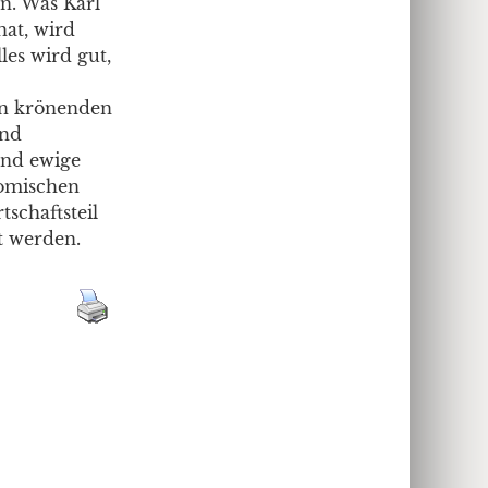
n. Was Karl
at, wird
es wird gut,
en krönenden
und
und ewige
nomischen
schaftsteil
t werden.