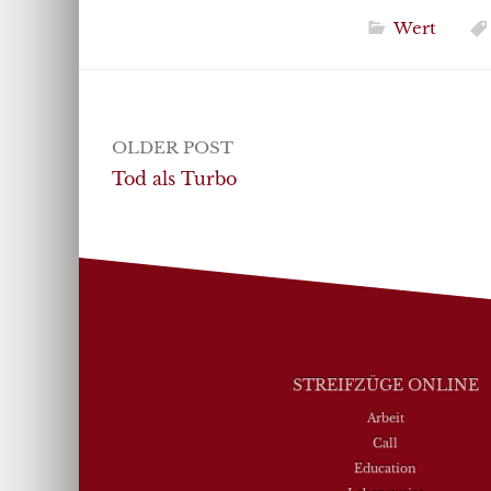
Wert
Post
OLDER POST
navigation
Tod als Turbo
STREIFZÜGE ONLINE
Arbeit
Call
Education