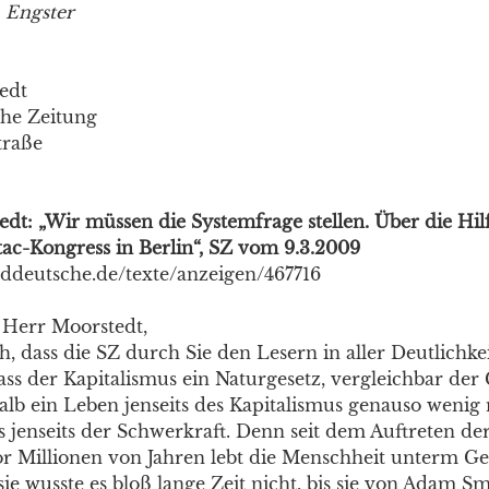
 Engster
edt
he Zeitung
traße
dt: „Wir müssen die Systemfrage stellen. Über die Hilf
tac-Kongress in Berlin“, SZ vom 9.3.2009
ueddeutsche.de/texte/anzeigen/467716
 Herr Moorstedt,
ich, dass die SZ durch Sie den Lesern in aller Deutlichk
ass der Kapitalismus ein Naturgesetz, vergleichbar der G
alb ein Leben jenseits des Kapitalismus genauso wenig 
s jenseits der Schwerkraft. Denn seit dem Auftreten der
 Millionen von Jahren lebt die Menschheit unterm Ge
sie wusste es bloß lange Zeit nicht, bis sie von Adam Sm