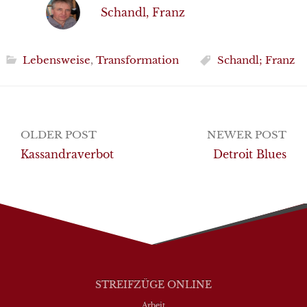
Schandl, Franz
Lebensweise
,
Transformation
Schandl; Franz
Post
OLDER POST
NEWER POST
navigation
Kassandraverbot
Detroit Blues
STREIFZÜGE ONLINE
Arbeit