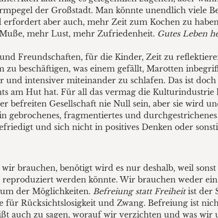
Lärmpegel der Großstadt. Man könnte unendlich viele Be
ood erfordert aber auch, mehr Zeit zum Kochen zu habe
r Muße, mehr Lust, mehr Zufriedenheit.
Gutes Leben he
und Freundschaften, für die Kinder, Zeit zu reflektier
m zu beschäftigen, was einem gefällt, Marotten inbegrif
er und intensiver miteinander zu schlafen. Das ist do
s am Hut hat. Für all das vermag die Kulturindustrie 
er befreiten Gesellschaft nie Null sein, aber sie wird u
n gebrochenes, fragmentiertes und durchgestrichenes is
iedigt und sich nicht in positives Denken oder sonstig
 wir brauchen, benötigt wird es nur deshalb, weil son
t reproduziert werden könnte. Wir brauchen weder ei
um der Möglichkeiten.
Befreiung statt Freiheit
ist der 
re für Rücksichtslosigkeit und Zwang. Befreiung ist nic
heißt auch zu sagen, worauf wir verzichten und was wir 