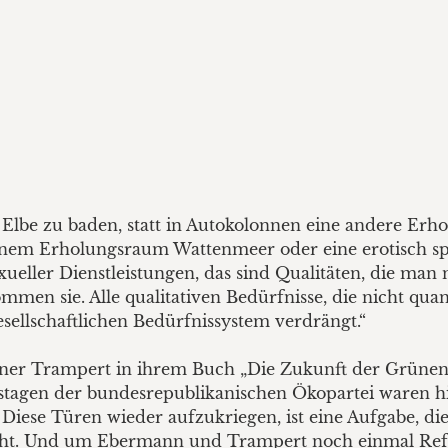
n Elbe zu baden, statt in Autokolonnen eine andere Er
 einem Erholungsraum Wattenmeer oder eine erotisch s
ueller Dienstleistungen, das sind Qualitäten, die man
en sie. Alle qualitativen Bedürfnisse, die nicht quanti
ellschaftlichen Bedürfnissystem verdrängt.“
r Trampert in ihrem Buch „Die Zukunft der Grünen“ 
gstagen der bundesrepublikanischen Ökopartei waren hie
 Diese Türen wieder aufzukriegen, ist eine Aufgabe, di
eht. Und um Ebermann und Trampert noch einmal Refe