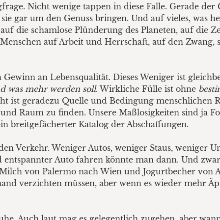
gfrage. Nicht wenige tappen in diese Falle. Gerade der 
e gar um den Genuss bringen. Und auf vieles, was heut
: auf die schamlose Plünderung des Planeten, auf die Z
 Menschen auf Arbeit und Herrschaft, auf den Zwang, 
 ein Gewinn an Lebensqualität. Dieses Weniger ist glei
d was mehr werden soll
. Wirkliche Fülle ist ohne
best
zicht ist geradezu Quelle und Bedingung menschlichen 
t und Raum zu finden. Unsere Maßlosigkeiten sind ja F
ein breitgefächerter Katalog der Abschaffungen.
den Verkehr. Weniger Autos, weniger Staus, weniger Unf
nd entspannter Auto fahren könnte man dann. Und zwar w
 Milch von Palermo nach Wien und Jogurtbecher von 
d verzichten müssen, aber wenn es wieder mehr Äpfel 
. Auch laut mag es gelegentlich zugehen, aber wann