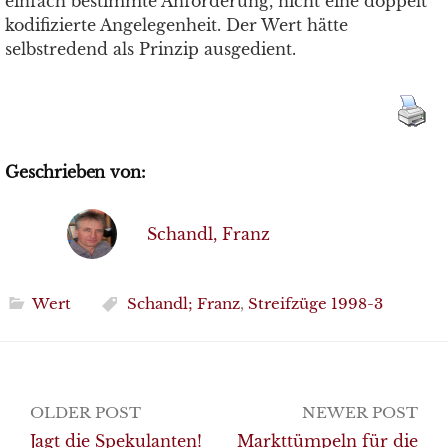
einfach bestimmte Anforderung, nicht eine doppelt
kodifizierte Angelegenheit. Der Wert hätte
selbstredend als Prinzip ausgedient.
Geschrieben von:
Schandl, Franz
Wert
Schandl; Franz
,
Streifzüge 1998-3
Post
OLDER POST
NEWER POST
navigation
Jagt die Spekulanten!
Markttümpeln für die