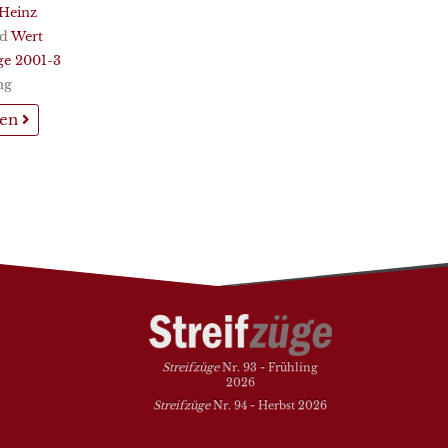
-Heinz
d
Wert
ge 2001-3
ng
sen
Streifzüge
Nr. 93 - Frühling
2026
Streifzüge
Nr. 94 - Herbst 2026