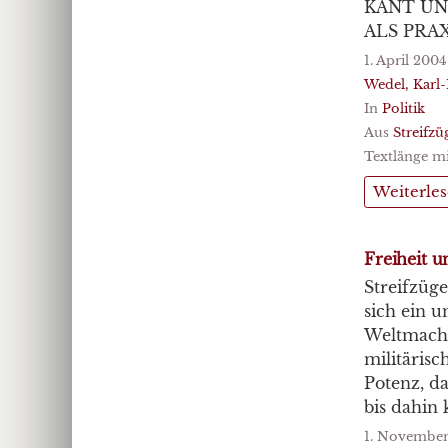
KANT UN
ALS PRAX
1. April 2004
Wedel, Karl
In
Politik
Aus
Streifz
Textlänge mi
Weiterle
Freiheit 
Streifzüg
sich ein 
Weltmacht
militärisc
Potenz, d
bis dahin 
1. November