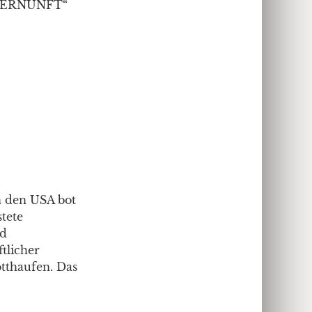
VERNUNFT“
n den USA bot
tete
nd
tlicher
tthaufen. Das