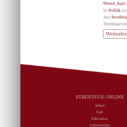
Wedel, Karl
In
Politik
un
Aus
Streifzü
Textlänge la
Weiterle
STREIFZÜGE ONLINE
Arbeit
Call
Education
Lebensweise