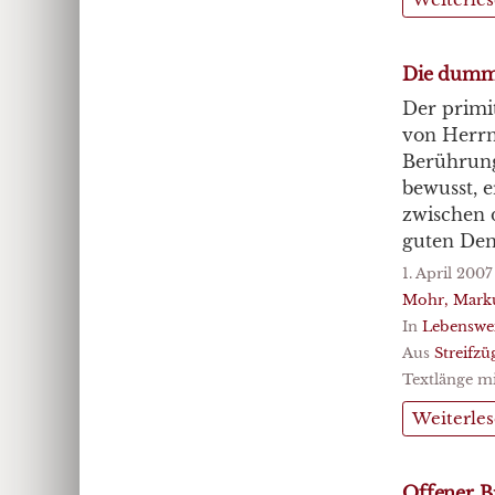
Die dumme
Der primit
von Herrn
Berührung
bewusst, e
zwischen 
guten Den
1. April 2007
Mohr, Mark
In
Lebenswe
Aus
Streifz
Textlänge mi
Weiterle
Offener Br