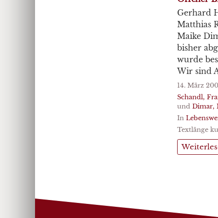
Gerhard H
Matthias R
Maike Dim
bisher abg
wurde bes
Wir sind A
14. März 20
Schandl, Fr
und
Dimar, 
In
Lebenswe
Textlänge ku
Weiterle