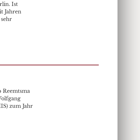
lin. Ist
it Jahren
 sehr
pp Reemtsma
Wolfgang
HIS) zum Jahr