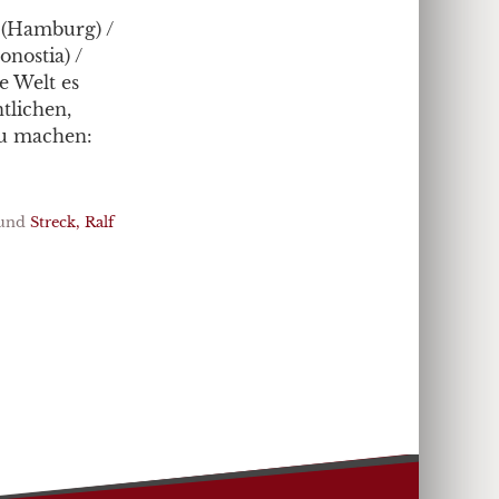
 (Hamburg) /
onostia) /
e Welt es
tlichen,
zu machen:
und
Streck, Ralf