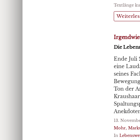
Textlänge ku
Weiterle
Irgendwie
Die Lebens
Ende Juli
eine Lauda
seines Fa
Bewegungs
Ton der A
Kraushaar
Spaltungsp
Anekdoten 
13. Novembe
Mohr, Mark
In
Lebenswe