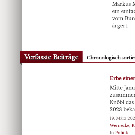
Markus Mo
ein einfa
vom Bund
ärgert.
Verfasste Beiträge
Chronologisch sortie
Erbe einer
Mitte Jan
zusammen 
Knöbl das
2028 beka
19. März 20
Wernecke, K
In
Politik