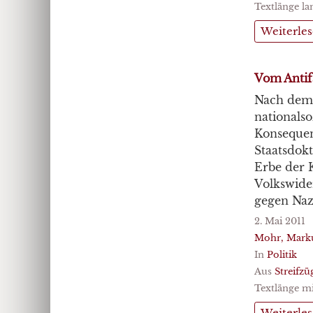
Textlänge la
Weiterle
Vom Antif
Nach dem 
nationalso
Konsequen
Staatsdok
Erbe der 
Volkswide
gegen Naz
2. Mai 2011
Mohr, Mark
In
Politik
Aus
Streifzü
Textlänge mi
Weiterle