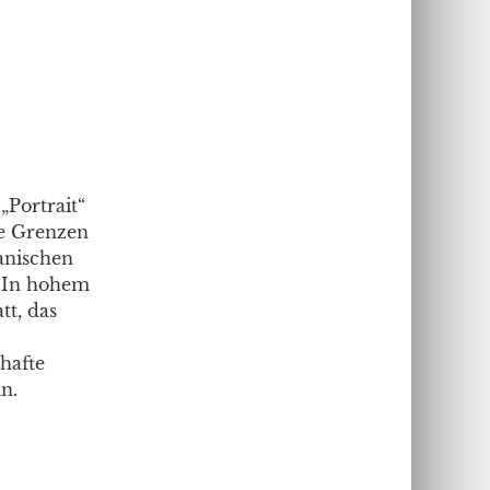
„Portrait“
ie Grenzen
anischen
. In hohem
tt, das
hafte
n.