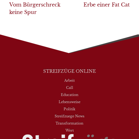
navigation
Vom Bürgerschreck
Erbe einer Fat Cat
keine Spur
STREIFZÜGE ONLINE
Arbeit
Call
Education
Lebensweise
Politik
Streifzuege News
Transformation
Wert