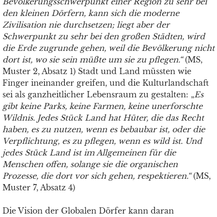
Bevölkerungsschwerpunkt einer Region zu sehr bei
den kleinen Dörfern, kann sich die moderne
Zivilisation nie durchsetzen; liegt aber der
Schwerpunkt zu sehr bei den großen Städten, wird
die Erde zugrunde gehen, weil die Bevölkerung nicht
dort ist, wo sie sein müßte um sie zu pflegen.“
(MS,
Muster 2, Absatz 1) Stadt und Land müssten wie
Finger ineinander greifen, und die Kulturlandschaft
sei als ganzheitlicher Lebensraum zu gestalten: „
Es
gibt keine Parks, keine Farmen, keine unerforschte
Wildnis. Jedes Stück Land hat Hüter, die das Recht
haben, es zu nutzen, wenn es be
b
aubar ist, oder die
Verpflichtung, es zu pflegen, wenn es wild ist. Und
jedes Stück Land ist im
A
llgemeinen für die
Menschen offen, solange sie die organischen
Prozesse, die dort vor sich gehen, respektieren.“
(MS,
Muster 7, Absatz 4)
Die Vision der Globalen Dörfer kann daran