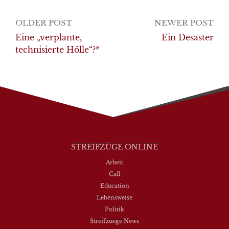
Post
OLDER POST
NEWER POST
navigation
Eine „verplante,
Ein Desaster
technisierte Hölle“?*
STREIFZÜGE ONLINE
Arbeit
Call
Education
Lebensweise
Politik
Streifzuege News