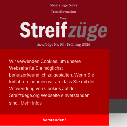
Streifzuege News
Transformation
Wert
Streifzüge
Nr. 93 - Frühling 2026
Streifzüge
Nr. 94 - Herbst 2026
Wir verwenden Cookies, um unsere
NEUESTE BEITRÄGE
Webseite für Sie möglichst
Vielfalt heißt zwischen den Welten übersetzen
benutzerfreundlich zu gestalten. Wenn Sie
Dasein als Fortsein
fortfahren, nehmen wir an, dass Sie mit der
Das Elend der Soziologie
Verwendung von Cookies auf der
Hymne. Kanon. Ohrwurm
Streifzuege.org Webseite einverstanden
sind.
Mehr Infos
Streifzüge läuft mit
WordPress
Verstanden!