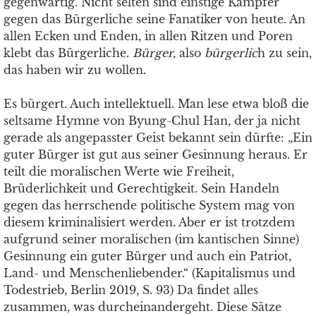
gegenwärtig. Nicht selten sind einstige Kämpfer
gegen das Bürgerliche seine Fanatiker von heute. An
allen Ecken und Enden, in allen Ritzen und Poren
klebt das Bürgerliche.
Bürger,
also
bürgerlic
h zu sein,
das haben wir zu wollen.
Es bürgert. Auch intellektuell. Man lese etwa bloß die
seltsame Hymne von Byung-Chul Han, der ja nicht
gerade als angepasster Geist bekannt sein dürfte: „Ein
guter Bürger ist gut aus seiner Gesinnung heraus. Er
teilt die moralischen Werte wie Freiheit,
Brüderlichkeit und Gerechtigkeit. Sein Handeln
gegen das herrschende politische System mag von
diesem kriminalisiert werden. Aber er ist trotzdem
aufgrund seiner moralischen (im kantischen Sinne)
Gesinnung ein guter Bürger und auch ein Patriot,
Land- und Menschenliebender.“ (Kapitalismus und
Todestrieb, Berlin 2019, S. 93) Da findet alles
zusammen, was durcheinandergeht. Diese Sätze