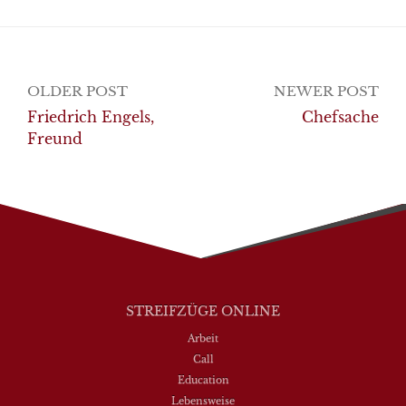
Post
OLDER POST
NEWER POST
navigation
Friedrich Engels,
Chefsache
Freund
STREIFZÜGE ONLINE
Arbeit
Call
Education
Lebensweise