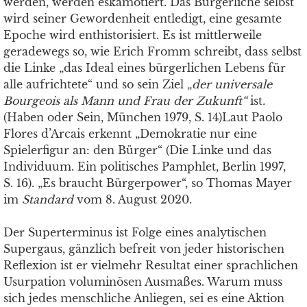
werden, werden eskamotiert. Das Bürgerliche selbst
wird seiner Gewordenheit entledigt, eine gesamte
Epoche wird enthistorisiert. Es ist mittlerweile
geradewegs so, wie Erich Fromm schreibt, dass selbst
die Linke „das Ideal eines bürgerlichen Lebens für
alle aufrichtete“ und so sein Ziel
„der universale
Bourgeois als Mann und Frau der Zukunft“
ist
.
(Haben oder Sein, München 1979, S. 14)Laut Paolo
Flores d’Arcais erkennt „Demokratie nur eine
Spielerfigur an: den Bürger“ (Die Linke und das
Individuum. Ein politisches Pamphlet, Berlin 1997,
S. 16). „Es braucht Bürgerpower“, so Thomas Mayer
im
Standard
vom 8. August 2020.
Der Superterminus ist Folge eines analytischen
Supergaus, gänzlich befreit von jeder historischen
Reflexion ist er vielmehr Resultat einer sprachlichen
Usurpation voluminösen Ausmaßes. Warum muss
sich jedes menschliche Anliegen, sei es eine Aktion