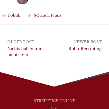
Politik
Schandl; Franz
Post
OLDER POST
NEWER POST
navigation
Nichts haben und
Robo-Recruiting
nichts sein
STREIFZÜGE ONLINE
Arbeit