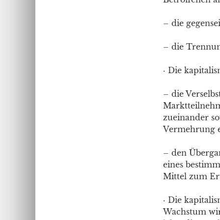
– die gegense
– die Trennun
· Die kapitali
– die Verselb
Marktteilnehm
zueinander so
Vermehrung e
– den Übergan
eines bestimmt
Mittel zum Er
· Die kapitali
Wachstum wird