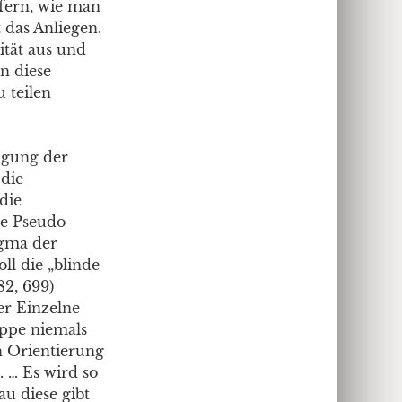
efern, wie man
 das Anliegen.
rität aus und
n diese
 teilen
tigung der
die
die
ne Pseudo-
igma der
ll die „blinde
82, 699)
er Einzelne
uppe niemals
h Orientierung
. … Es wird so
au diese gibt