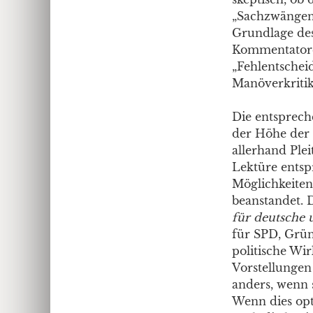
„Sachzwängen“.
Grundlage des
Kommentatoren
„Fehlentsche
Manöverkritik
Die entsprech
der Höhe der 
allerhand Plei
Lektüre entsp
Möglichkeiten
beanstandet. D
für deutsche u
für SPD, Grün
politische Wi
Vorstellungen 
anders, wenn s
Wenn dies opti