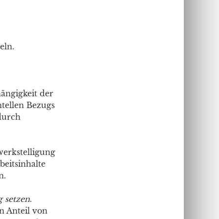
eln.
ängigkeit der
ntellen Bezugs
durch
werkstelligung
beitsinhalte
n.
 setzen
.
n Anteil von