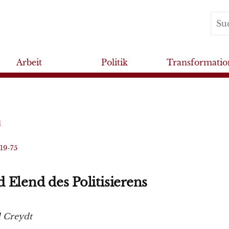
Arbeit
Politik
Transformatio
d
019-75
 Elend des Politisierens
 Creydt