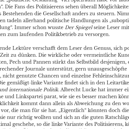
 Die Fans des Politisierens sehen überall Möglichkeite
 Bestehenden die Gesellschaft anders zu steuern. N
 tadeln allerhand politische Handlungen als „subopti
idung“. Immer schon wusste
Der Spiegel
seine Leser mi
en zum laufenden Politikbetrieb zu versorgen.
ende Lektüre verschafft dem Leser den Genuss, sich pol
Zeit zu dünken. Die wirkliche oder vermeintliche Kun
ten, Pech und Pannen stärkt das Selbstbild desjenigen, 
rechender Journale unterstützt, gern unausgeschöpfte
, nicht genutzte Chancen und einzelne Fehleinschätz
ie gemäßigt-linke Variante findet sich in den Leitartik
nd internationale Politik
. Albrecht Lucke hat immer e
e und Linkspartei parat, wie sie es besser machen könn
rklichkeit kommt dann allein als Abweichung zu den 
vor, die man für sie hat. „Eigentlich“ könnten doch die
ie nur richtig wollten und sich an die guten Ratschläge
mal geschehe, so die linke Variante des Politisierens,