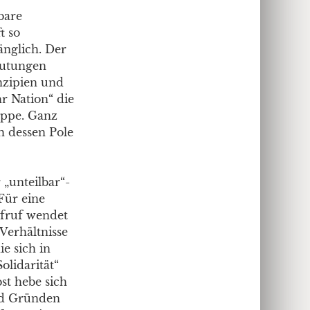
bare
t so
änglich. Der
Deutungen
nzipien und
r Nation“ die
uppe. Ganz
h dessen Pole
 „unteilbar“-
Für eine
ufruf wendet
 Verhältnisse
e sich in
olidarität“
bst hebe sich
nd Gründen