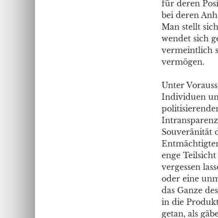
für deren Pos
bei deren Anh
Man stellt sic
wendet sich g
vermeintlich s
vermögen.
Unter Vorauss
Individuen un
politisierend
Intransparenz
Souveränität d
Entmächtigten“
enge Teilsicht
vergessen lass
oder eine unm
das Ganze des
in die Produk
getan, als gäb