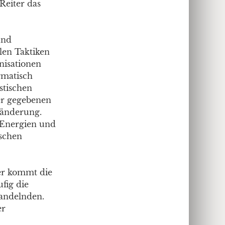
Reiter das
und
len Taktiken
nisationen
gmatisch
stischen
der gegebenen
eränderung.
 Energien und
ischen
er kommt die
ufig die
andelnden.
er