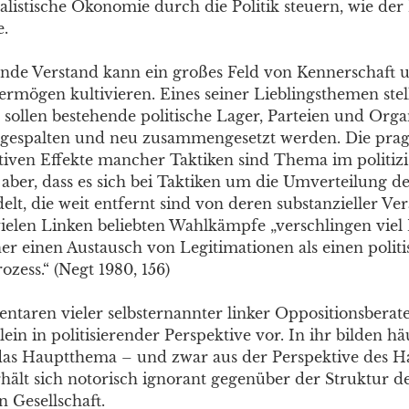
alistische Ökonomie durch die Politik steuern, wie der 
e.
rende Verstand kann ein großes Feld von Kennerschaft 
ermögen kultivieren. Eines seiner Lieblingsthemen stel
 sollen bestehende politische Lager, Parteien und Orga
 gespalten und neu zusammengesetzt werden. Die pra
iven Effekte mancher Taktiken sind Thema im politizi
t aber, dass es sich bei Taktiken um die Umverteilung 
elt, die weit entfernt sind von deren substanzieller V
vielen Linken beliebten Wahlkämpfe „verschlingen viel
er einen Austausch von Legitimationen als einen polit
zess.“ (Negt 1980, 156)
taren vieler selbsternannter linker Oppositionsberat
llein in politisierender Perspektive vor. In ihr bilden hä
as Hauptthema – und zwar aus der Perspektive des H
rhält sich notorisch ignorant gegenüber der Struktur d
n Gesellschaft.