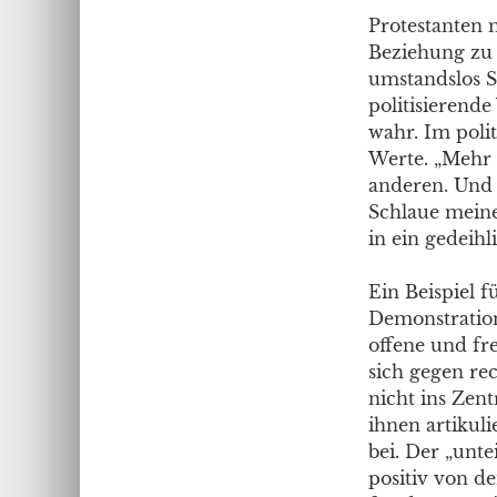
Protestanten m
Beziehung zu 
umstandslos S
politisierend
wahr. Im poli
Werte. „Mehr 
anderen. Und 
Schlaue meinen
in ein gedeihl
Ein Beispiel f
Demonstration
offene und fre
sich gegen rec
nicht ins Zen
ihnen artikul
bei. Der „unte
positiv von d