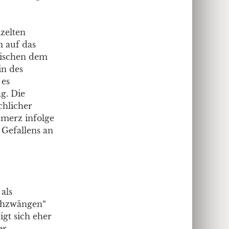
nzelten
m auf das
wischen dem
in des
 es
g. Die
chlicher
hmerz infolge
Gefallens an
als
achzwängen“
igt sich eher
er