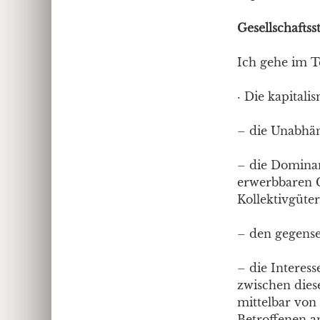
Gesellschaftss
Ich gehe im T
· Die kapitali
– die Unabhän
– die Dominan
erwerbbaren G
Kollektivgüter
– den gegense
– die Intere
zwischen dies
mittelbar von
Betroffenen an