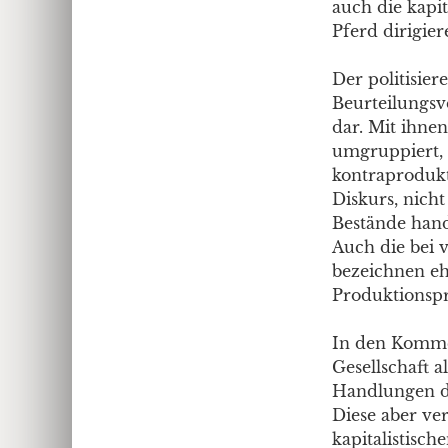
auch die kapit
Pferd dirigier
Der politisie
Beurteilungsv
dar. Mit ihnen
umgruppiert,
kontraprodukt
Diskurs, nich
Bestände hand
Auch die bei 
bezeichnen eh
Produktionspro
In den Kommen
Gesellschaft a
Handlungen d
Diese aber ve
kapitalistische