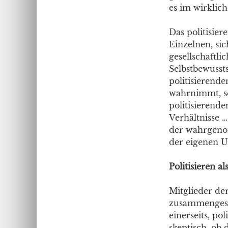
es im wirklich
Das politisier
Einzelnen, sic
gesellschaftl
Selbstbewusst
politisierende
wahrnimmt, so
politisierend
Verhältnisse 
der wahrgenom
der eigenen Ur
Politisieren a
Mitglieder der
zusammengeset
einerseits, po
skeptisch, ob 