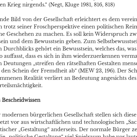
en Krieg nirgends.“ (Negt, Kluge 1981, 816, 818)
ende Bild von der Gesellschaft erleichtert es dem verei
h trotz seiner Froschperspektive einen politischen Rei
iche Geschehen zu machen. Es soll kein Widerspruch z
sein und dem Bewusstsein geben. Zum Selbstbewusstse
n Durchblicks gehört ein Bewusstsein, welches das, was
 auffasst, dass es sich in ihm wiederzuerkennen verma
en Deutungen „streifen den rätselhaften Gestalten mens
… den Schein der Fremdheit ab“ (MEW 23, 196). Der Sc
menen Realität verliert an Bedeutung angesichts des 
teilsmächtigkeit.
ls Bescheidwissen
 modernen bürgerlichen Gesellschaft stellen sich diese 
zt vor aus wirtschaftlichen und technologischen „S
litischer „Gestaltung“ anderseits. Der normale Bürger ze
die „politische Gestaltung“ viel Spielraum habe vor laut