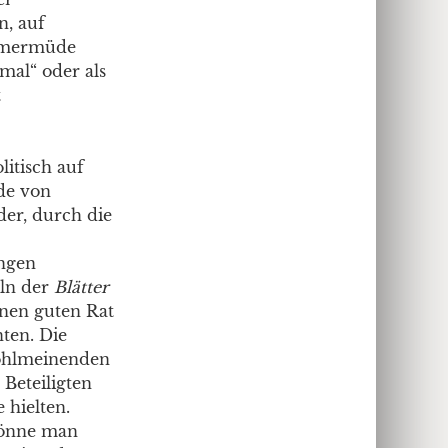
n, auf
immermüde
mal“ oder als
t
itisch auf
de von
der, durch die
ungen
eln der
Blätter
inen guten Rat
ten. Die
wohlmeinenden
 Beteiligten
 hielten.
 könne man