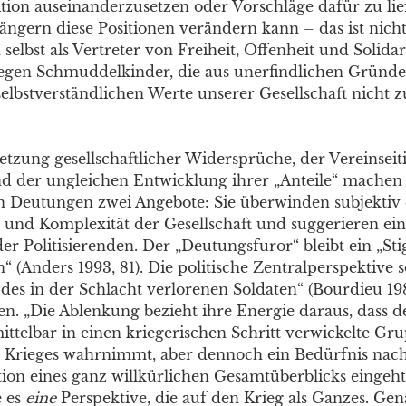
ition auseinanderzusetzen oder Vorschläge dafür zu li
ängern diese Positionen verändern kann – das ist nicht
h selbst als Vertreter von Freiheit, Offenheit und Solida
egen Schmuddelkinder, die aus unerfindlichen Gründe
elbstverständlichen Werte unserer Gesellschaft nicht zu
etzung gesellschaftlicher Widersprüche, der Vereinsei
d der ungleichen Entwicklung ihrer „Anteile“ machen 
en Deutungen zwei Angebote: Sie überwinden subjektiv 
 und Komplexität der Gesellschaft und suggerieren ei
er Politisierenden. Der „Deutungsfuror“ bleibt ein „St
 (Anders 1993, 81). Die politische Zentralperspektive so
 des in der Schlacht verlorenen Soldaten“ (Bourdieu 19
en. „Die Ablenkung bezieht ihre Energie daraus, dass d
ittelbar in einen kriegerischen Schritt verwickelte Gr
 Krieges wahrnimmt, aber dennoch ein Bedürfnis nac
tion eines ganz willkürlichen Gesamtüberblicks eingeht
e es
eine
Perspektive, die auf den Krieg als Ganzes. Gen