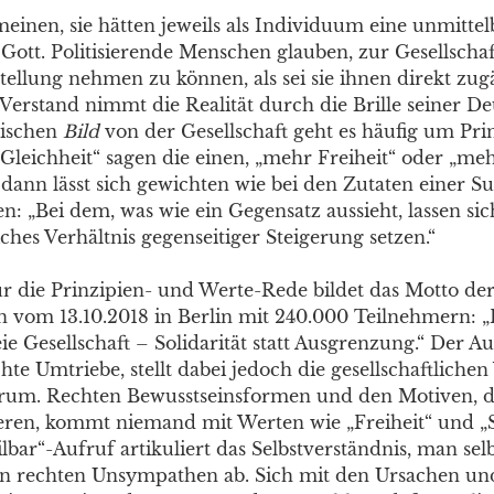
einen, sie hätten jeweils als Individuum eine unmittel
Gott. Politisierende Menschen glauben, zur Gesellschaf
tellung nehmen zu können, als sei sie ihnen direkt zug
e Verstand nimmt die Realität durch die Brille seiner 
tischen
Bild
von der Gesellschaft geht es häufig um Pri
Gleichheit“ sagen die einen, „mehr Freiheit“ oder „meh
dann lässt sich gewichten wie bei den Zutaten einer S
: „Bei dem, was wie ein Gegensatz aussieht, lassen sic
iches Verhältnis gegenseitiger Steigerung setzen.“
ür die Prinzipien- und Werte-Rede bildet das Motto der
 vom 13.10.2018 in Berlin mit 240.000 Teilnehmern: „
ie Gesellschaft – Solidarität statt Ausgrenzung.“ Der A
hte Umtriebe, stellt dabei jedoch die gesellschaftlichen
trum. Rechten Bewusstseinsformen und den Motiven, di
ieren, kommt niemand mit Werten wie „Freiheit“ und „S
ilbar“-Aufruf artikuliert das Selbstverständnis, man sel
en rechten Unsympathen ab. Sich mit den Ursachen u