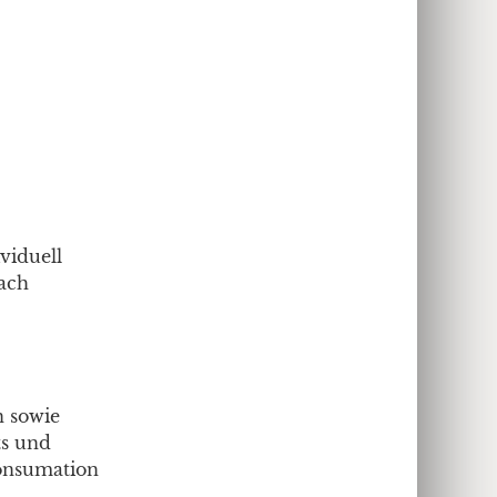
viduell
nach
n sowie
ts und
Konsumation