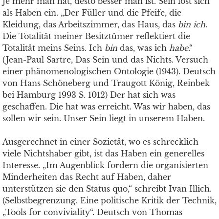
Je mehr man hat, desto besser man ist. Sein löst sich
als Haben ein. „Der Füller und die Pfeife, die
Kleidung, das Arbeitszimmer, das Haus, das
bin ich
.
Die Totalität meiner Besitztümer reflektiert die
Totalität meins Seins. Ich
bin
das, was ich
habe
.“
(Jean-Paul Sartre, Das Sein und das Nichts. Versuch
einer phänomenologischen Ontologie (1943). Deutsch
von Hans Schöneberg und Traugott König, Reinbek
bei Hamburg 1993 S. 1012) Der hat sich was
geschaffen. Die hat was erreicht. Was wir haben, das
sollen wir sein. Unser Sein liegt in unserem Haben.
Ausgerechnet in einer Sozietät, wo es schrecklich
viele Nichtshaber gibt, ist das Haben ein generelles
Interesse. „Im Augenblick fordern die organisierten
Minderheiten das Recht auf Haben, daher
unterstützen sie den Status quo,“ schreibt Ivan Illich.
(Selbstbegrenzung. Eine politische Kritik der Technik,
„Tools for conviviality“. Deutsch von Thomas