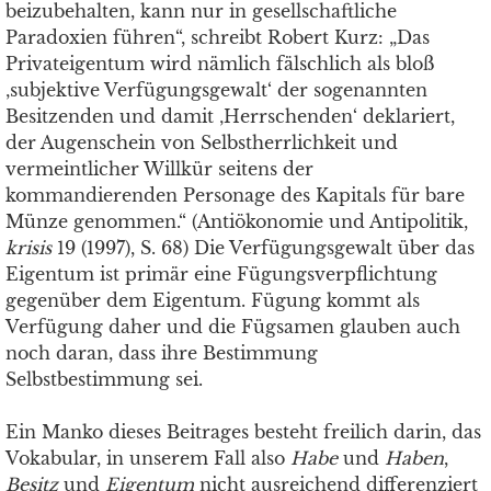
beizubehalten, kann nur in gesellschaftliche
Paradoxien führen“, schreibt Robert Kurz: „Das
Privateigentum wird nämlich fälschlich als bloß
‚subjektive Verfügungsgewalt‘ der sogenannten
Besitzenden und damit ‚Herrschenden‘ deklariert,
der Augenschein von Selbstherrlichkeit und
vermeintlicher Willkür seitens der
kommandierenden Personage des Kapitals für bare
Münze genommen.“ (Antiökonomie und Antipolitik,
krisis
19 (1997), S. 68) Die Verfügungsgewalt über das
Eigentum ist primär eine Fügungsverpflichtung
gegenüber dem Eigentum. Fügung kommt als
Verfügung daher und die Fügsamen glauben auch
noch daran, dass ihre Bestimmung
Selbstbestimmung sei.
Ein Manko dieses Beitrages besteht freilich darin, das
Vokabular, in unserem Fall also
Habe
und
Haben
,
Besitz
und
Eigentum
nicht ausreichend differenziert