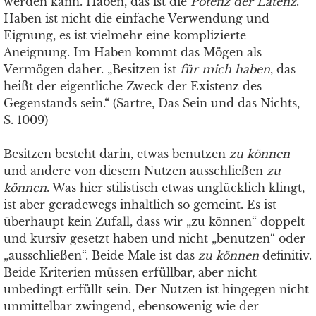
werden kann. Haben, das ist die
Potenz der Latenz
.
Haben ist nicht die einfache Verwendung und
Eignung, es ist vielmehr eine komplizierte
Aneignung. Im Haben kommt das Mögen als
Vermögen daher. „Besitzen ist
für mich haben
, das
heißt der eigentliche Zweck der Existenz des
Gegenstands sein.“ (Sartre, Das Sein und das Nichts,
S. 1009)
Besitzen besteht darin, etwas benutzen
zu können
und andere von diesem Nutzen ausschließen
zu
können
. Was hier stilistisch etwas unglücklich klingt,
ist aber geradewegs inhaltlich so gemeint. Es ist
überhaupt kein Zufall, dass wir „zu können“ doppelt
und kursiv gesetzt haben und nicht „benutzen“ oder
„ausschließen“. Beide Male ist das
zu
können
definitiv.
Beide Kriterien müssen
erfüllbar, aber nicht
unbedingt erfüllt sein. Der Nutzen ist hingegen nicht
unmittelbar zwingend, ebensowenig wie der