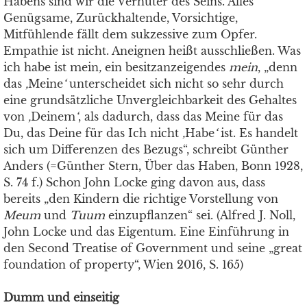
Habens sind wir die Verhüter des Seins. Alles
Genügsame, Zurückhaltende, Vorsichtige,
Mitfühlende fällt dem sukzessive zum Opfer.
Empathie ist nicht. Aneignen heißt ausschließen. Was
ich habe ist mein
,
ein besitzanzeigendes
mein
, „denn
das
‚
Meine
‘
unterscheidet sich nicht so sehr durch
eine grundsätzliche Unvergleichbarkeit des Gehaltes
von
‚
Deinem
‘
, als dadurch, dass das Meine für das
Du, das Deine für das Ich nicht
‚
Habe
‘
ist. Es handelt
sich um Differenzen des Bezugs“, schreibt Günther
Anders (=Günther Stern, Über das Haben, Bonn 1928,
S. 74 f.) Schon John Locke ging davon aus, dass
bereits „den Kindern die richtige Vorstellung von
Meum
und
Tuum
einzupflanzen“ sei. (Alfred J. Noll,
John Locke und das Eigentum. Eine Einführung in
den Second Treatise of Government und seine „great
foundation of property“, Wien 2016, S. 165)
Dumm und einseitig