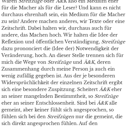
Wären
Streifzüge
oder
Ä&K
also ein Medium eher
für die Macher als für die Leser? Und kann es nicht
durchaus ehrenhaft sein, ein Medium für die Macher
zu sein? Andere machen anderes, wir Texte oder eine
Zeitschrift. Dabei halten wir, durchaus auch für
andere, das Machen hoch. Wir halten die Idee der
Reflexion und öffentlichen Verständigung,
Streifzüge
dazu prononciert die (Idee der) Notwendigkeit der
Veränderung, hoch. An dieser Stelle trennen sich für
mich die Wege von
Streifzüge
und
Ä&K
, deren
Zusammenhang durch meine Person ja auch ein
wenig zufällig gegeben ist. Aus der je besonderen
Widersprüchlichkeit der einzelnen Zeitschrift ergibt
sich eine besondere Zuspitzung. Scheitert
Ä&K
eher
an seiner mangelnden Bestimmtheit, so
Streifzüge
eher an seiner Entschlossenheit. Sind bei
Ä&K
alle
gemeint, aber keiner fühlt sich angesprochen, so
fühlen sich bei den
Streifzügen
nur die gemeint, die
sich direkt angesprochen fühlen. Auf den