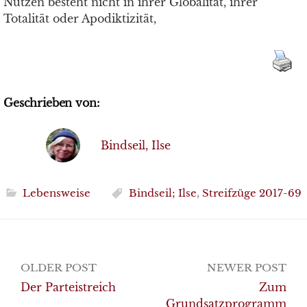
Nutzen besteht nicht in ihrer Globalität, ihrer
Totalität oder Apodiktizität,
Geschrieben von:
Bindseil, Ilse
Lebensweise
Bindseil; Ilse
,
Streifzüge 2017-69
Post
OLDER POST
NEWER POST
navigation
Der Parteistreich
Zum
Grundsatzprogramm