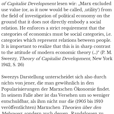
of Capitalist Development
lesen wir: „Marx excluded
use value (or, as it now would be called, ‚utility‘) from
the ﬁeld of investigation of political economy on the
ground that it does not directly embody a social
relation. He enforces a strict requirement that the
categories of economics must be social categories, i.e.
categories which represent relations between people.
It is important to realize that this is in sharp contrast
to the attitude of modern economic theory (…)“ (P. M.
Sweezy,
Theory of Capitalist Development,
New York
1942, S. 26)
Sweezys Darstellung unterscheidet sich also durch
nichts von jener, die man gewöhnlich in den
Popularisierungen der Marxschen Ökonomie ﬁndet.
In seinem Falle aber ist das Versehen um so weniger
entschuldbar, als ihm nicht nur die (1905 bis 1910
veröffentlichten) Marxschen
Theorien über den
Mehrwert
, sondern auch dessen „Randglossen zu