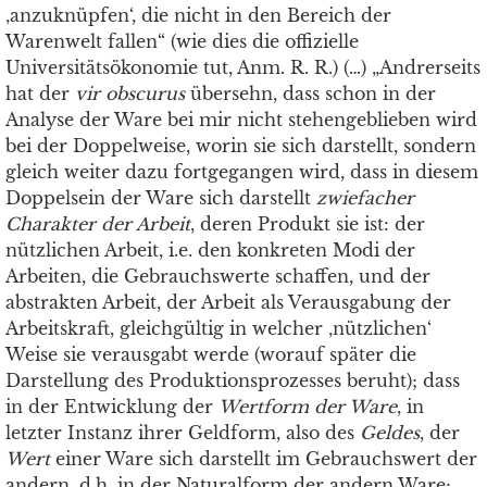
‚anzuknüpfen‘, die nicht in den Bereich der
Warenwelt fallen“ (wie dies die offizielle
Universitätsökonomie tut, Anm. R. R.) (…) „Andrerseits
hat der
vir obscurus
übersehn, dass schon in der
Analyse der Ware bei mir nicht stehengeblieben wird
bei der Doppelweise, worin sie sich darstellt, sondern
gleich weiter dazu fortgegangen wird, dass in diesem
Doppelsein der Ware sich darstellt
zwiefacher
Charakter der Arbeit
, deren Produkt sie ist: der
nützlichen Arbeit, i.e. den konkreten Modi der
Arbeiten, die Gebrauchswerte schaffen, und der
abstrakten Arbeit, der Arbeit als Verausgabung der
Arbeitskraft, gleichgültig in welcher ‚nützlichen‘
Weise sie verausgabt werde (worauf später die
Darstellung des Produktionsprozesses beruht); dass
in der Entwicklung der
Wertform der Ware
, in
letzter Instanz ihrer Geldform, also des
Geldes
, der
Wert
einer Ware sich darstellt im Gebrauchswert der
andern, d.h. in der Naturalform der andern Ware;