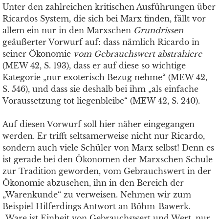
Unter den zahlreichen kritischen Ausführungen über
Ricardos System, die sich bei Marx ﬁnden, fällt vor
allem ein nur in den Marxschen
Grundrissen
geäußerter Vorwurf auf: dass nämlich Ricardo in
seiner Ökonomie
vom Gebrauchswert abstrahiere
(MEW 42, S. 193), dass er auf diese so wichtige
Kategorie „nur exoterisch Bezug nehme“ (MEW 42,
S. 546), und dass sie deshalb bei ihm „als einfache
Voraussetzung tot liegenbleibe“ (MEW 42, S. 240).
Auf diesen Vorwurf soll hier näher eingegangen
werden. Er trifft seltsamerweise nicht nur Ricardo,
sondern auch viele Schüler von Marx selbst! Denn es
ist gerade bei den Ökonomen der Marxschen Schule
zur Tradition geworden, vom Gebrauchswert in der
Ökonomie abzusehen, ihn in den Bereich der
„Warenkunde“ zu verweisen. Nehmen wir zum
Beispiel Hilferdings Antwort an Böhm-Bawerk.
„Ware ist Einheit von Gebrauchswert und Wert, nur