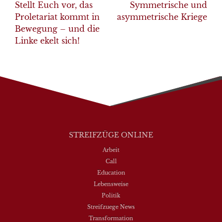
navigation
Stellt Euch vor, das
Symmetrische und
Proletariat kommt in
asymmetrische Kriege
Bewegung – und die
Linke ekelt sich!
STREIFZÜGE ONLINE
Arbeit
Call
Education
Lebensweise
Politik
Streifzuege News
Transformation