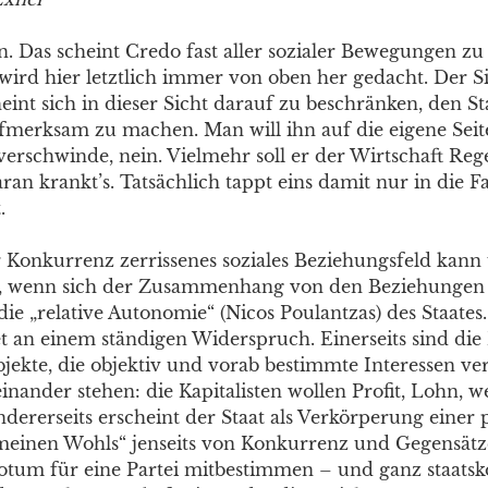
n. Das scheint Credo fast aller sozialer Bewegungen zu 
ird hier letztlich immer von oben her gedacht. Der Si
int sich in dieser Sicht darauf zu beschränken, den St
fmerksam zu machen. Man will ihn auf die eigene Seite
 verschwinde, nein. Vielmehr soll er der Wirtschaft Reg
an krankt’s. Tatsächlich tappt eins damit nur in die Fal
.
 Konkurrenz zerrissenes soziales Beziehungsfeld kann
en, wenn sich der Zusammenhang von den Beziehungen
die „relative Autonomie“ (Nicos Poulantzas) des Staates
et an einem ständigen Widerspruch. Einerseits sind die
jekte, die objektiv und vorab bestimmte Interessen ver
inander stehen: die Kapitalisten wollen Profit, Lohn, 
dererseits erscheint der Staat als Verkörperung einer 
meinen Wohls“ jenseits von Konkurrenz und Gegensätz
tum für eine Partei mitbestimmen – und ganz staats