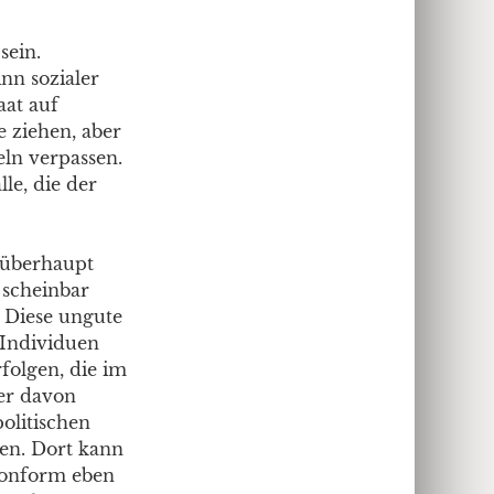
sein.
nn sozialer
aat auf
 ziehen, aber
eln verpassen.
le, die der
 überhaupt
 scheinbar
. Diese ungute
 Individuen
folgen, die im
wer davon
politischen
en. Dort kann
konform eben