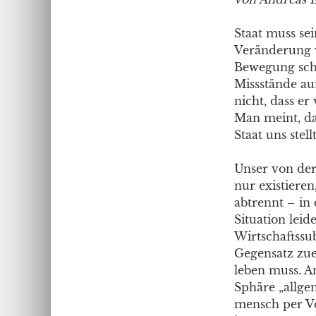
Staat muss sei
Veränderung w
Bewegung sche
Missstände au
nicht, dass er
Man meint, dar
Staat uns stellt
Unser von der
nur existier
abtrennt – in 
Situation leid
Wirtschaftssub
Gegensatz zue
leben muss. An
Sphäre „allge
mensch per Vo