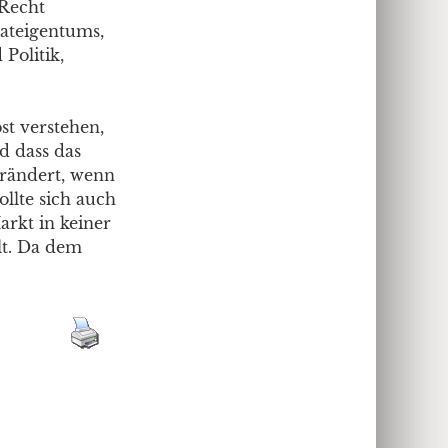
 Recht
vateigentums,
Politik,
st verstehen,
d dass das
verändert, wenn
llte sich auch
arkt in keiner
llt. Da dem