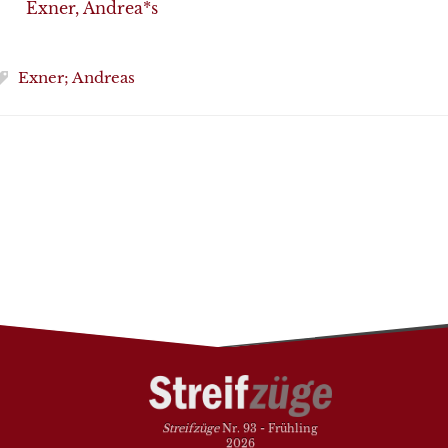
Exner, Andrea*s
Exner; Andreas
Streifzüge
Nr. 93 - Frühling
2026