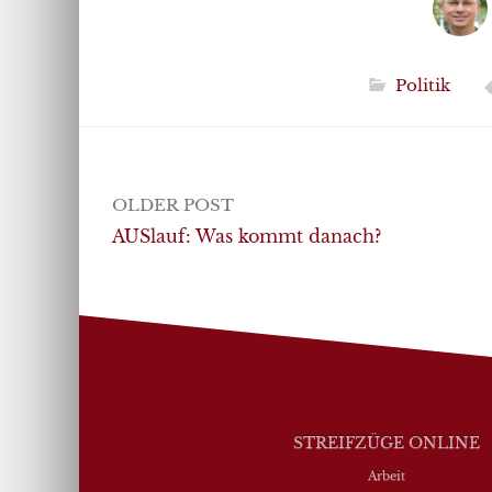
Politik
Post
OLDER POST
navigation
AUSlauf: Was kommt danach?
STREIFZÜGE ONLINE
Arbeit